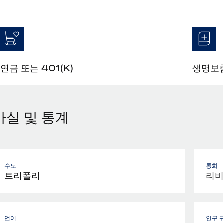
연금 또는 401(K)
생명보험
사실 및 통계
수도
통화
트리폴리
리비
언어
인구 