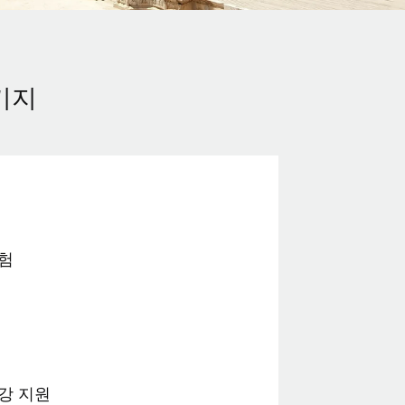
키지
험
강 지원