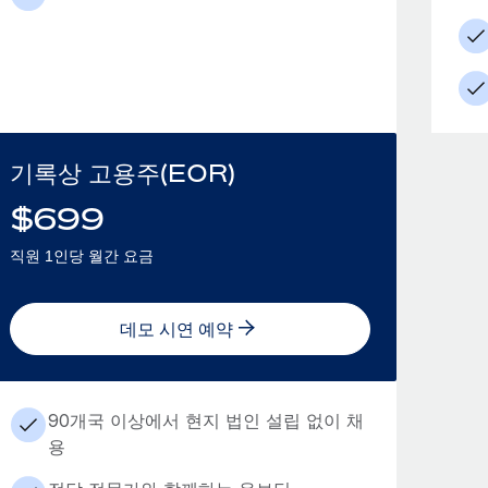
기록상 고용주(EOR)
$
699
직원 1인당 월간 요금
데모 시연 예약
90개국 이상에서 현지 법인 설립 없이 채
용