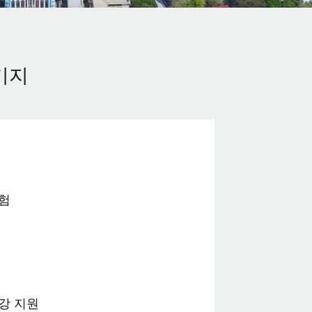
키지
험
강 지원