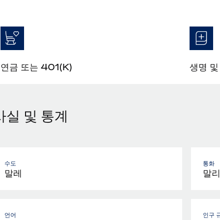
연금 또는 401(K)
생명 및
사실 및 통계
수도
통화
말레
말리
언어
인구 