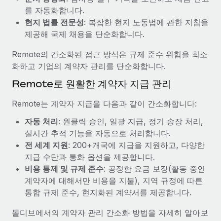
복리후생
를 자동화합니다.
블로그
손쉬운 직원 복리후생 관리
현지 법률 전문성
: 복잡한 현지 노동법에 관한 지침을
Remote 제품 관련 소식: Gusto 및 Xero와의 통합과
제공해 국제 채용을 단순화합니다.
Remote Contractor Management Plus
Remote의 간소화된 접근 방식은 규제 준수 위험을 최소
Remote의 사명은 모든 규모의 기업이 전 세계 어디서든 업무에 가
화하고 기업의 계약자 관리를 단순화합니다.
장 적합 사람을 찾아 채용 및 관리하고 급여를 지급하도록 돕는 것
Remote로 원활한 계약자 지급 관리
입니다. 이를 위해 최근 몇 주 동안 새로운...
자세히 알아보기
Remote는 계약자 지급을 다음과 같이 간소화합니다:
자동 처리
: 원클릭 승인, 일괄 지급, 정기 송장 처리,
실시간 추적 기능을 자동으로 처리합니다.
Shootsta가 Remote를 통해 네 개의 시장에서 글로벌
전 세계 지원
: 200+개국에 지급을 지원하고, 다양한
채용을 확장한 방법
지급 수단과 통화 옵션을 제공합니다.
비디오 콘텐츠를 활용한 마케팅이 계속해서 인기를 끌면서, 기업들
비용 통제 및 규제 준수
: 공정한 요금 보장(활동 중인
에게는 흥미롭고 전문적인 비디오 제작이 어느 때보다 중요해졌습
계약자에 대해서만 비용을 지불), 지역 규정에 따른
니다. 그러나 대부분의 회사들은 그렇게 높은 품질의...
통합 규제 준수, 현지화된 계약서를 제공합니다.
자세히 알아보기
몰디브에서의 계약자 관리 간소화 방법을 자세히 알아보