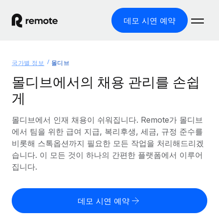
데모 시연 예약
홈
국가별 정보
몰디브
제품
몰디브에서의 채용 관리를 손쉽
게
솔루션
글로벌 고용
글로벌 급여
몰디브에서 인재 채용이 쉬워집니다. Remote가 몰디브
리소스
글로벌 서비스 제공
규정을 준수하며 급여 지급을 손쉽게 처리
에서 팀을 위한 급여 지급, 복리후생, 세금, 규정 준수를
국가별 정보
비롯해 스톡옵션까지 필요한 모든 작업을 처리해드리겠
요금
도구 및 계산기
기록상 고용주(EOR)
국가별 글로벌 채용 지원 알아보기
습니다. 이 모든 것이 하나의 간편한 플랫폼에서 이루어
법인 설립 비용 없이 전 세계로 사업을 확장
오분류 리스크 평가 도구
집니다.
미국 주별 정보
국가별 직원 오분류 리스크 확인
기록상 계약자
미국 모든 주 전역에서 채용 업무를 간소화
한국어
전 세계에서 규정을 준수하며 계약자 고용
직원 비용 계산기
데모 시연 예약
Remote와 다른 솔루션 비교
국가별 총 인건비 계산
계약자 관리
English
다른 업체들과 비교해보기