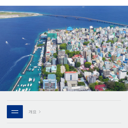
전 세계 계약자의 온보딩 및 관리
계약자 지급 계산기
로그인
Nederlands
글로벌 계약직을 위한 통화 옵션과 지급 소요 시간 확인
PEO
성장 단계
복잡한 고용 업무를 아웃소싱
Français
스타트업
REMOTE와 함께 배우기
성장하는 기업을 위한 민첩한 글로벌 HR 및 급여 솔루션
Deutsch
리서치 및 가이드
인프라
중견기업
Remote 통합
사례 연구
맞춤형 HR 솔루션으로 팀 확장
Español
HR을 워크플로에 매끄럽게 통합
HR 용어집
엔터프라이즈
Italiano
플랫폼
대기업을 위한 글로벌 HR
체크리스트 및 템플릿
팀을 위한 통합된 핵심 HR 기능
Português (Portugal)
직무 설명 라이브러리
연결
새로운
REMOTE 파트너 되기
日本語
MCP를 사용하여 모든 AI 도구를 Remote에 연결 가능
전략적 기술 파트너
웨비나
통합
플랫폼에 글로벌 HR을 유연하게 통합
한국어
이벤트
핵심 비즈니스 도구로 프로세스를 간소화
개요
파트너 되기
中文（简体）
뉴스룸
Remote와의 파트너십 기회 탐색