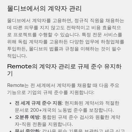
서비스
급여 및 인재 인사이트
Remote Build
곧 제공 예정
몰디브에서의 계약자 관리
전문가 상담
통합 및 AI 자동화 컨설팅
인사이트 센터
몰디브에서 계약자를 고용하면, 정규직 직원을 채용하는
글로벌 인사 및 규정 준수 업무 처리에 전문가 지원 제공
데 따른 의무를 지지 않고도 전략적이고 비용 효율적으
지원받기
신원 조사
사례 연구
로 프로젝트를 수행할 수 있습니다. 특정 전문 서비스를
채용 후보자 심사 프로세스 간소화
위해 독립 계약자를 고용하든 다양한 업무에 하청업체를
모든 리소스 보기
투입하든, 몰디브의 법률과 규정을 이해하는 것이 필수
Compliance Watchtower
적입니다.
규정 준수 관련 위험에 선제적으로 대응
블로그
Remote의 계약자 관리로 규제 준수 유지하
글로벌 급여
기
기기 관리
전 세계 IT 장비 제공 및 추적 관리
EOR 및 PEO
Remote는 전 세계에서 계약자를 채용할 때 다음 주요
기능으로 기업의 규제 준수를 지원합니다:
법인 설립
계약자 관리
법인 설립을 빠르고 준법적으로 지원
전 세계 규제 준수 지원
: 현지화된 계약서와 적절한
세금
문서로 200+개국의 노동법 준수를 보장합니다.
글로벌 인재 이동 및 전근
오분류 예방
: 통합된 규제 준수 검사와 원활한 계약
블로그 둘러보기
직원 해외 이전을 간편하게 처리
자-직원 전환을 지원합니다.
문서 중앙화
: 감사용 필수 기록을 보관하고 세금 신고