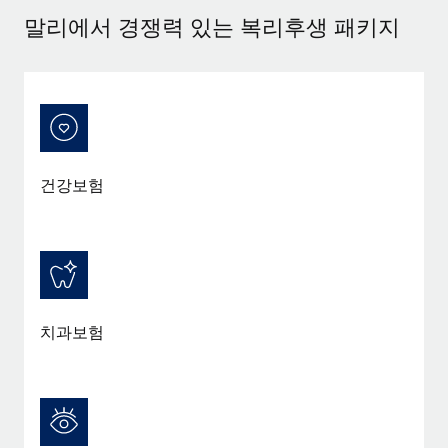
서비스
급여 및 인재 인사이트
말리에서 경쟁력 있는 복리후생 패키지
Remote Build
곧 제공 예정
전문가 상담
통합 및 AI 자동화 컨설팅
인사이트 센터
글로벌 인사 및 규정 준수 업무 처리에 전문가 지원 제공
지원받기
신원 조사
사례 연구
채용 후보자 심사 프로세스 간소화
모든 리소스 보기
Compliance Watchtower
건강보험
규정 준수 관련 위험에 선제적으로 대응
블로그
글로벌 급여
기기 관리
전 세계 IT 장비 제공 및 추적 관리
EOR 및 PEO
법인 설립
계약자 관리
치과보험
법인 설립을 빠르고 준법적으로 지원
세금
글로벌 인재 이동 및 전근
블로그 둘러보기
직원 해외 이전을 간편하게 처리