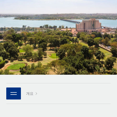
전 세계 계약자의 온보딩 및 관리
계약자 지급 계산기
로그인
Nederlands
글로벌 계약직을 위한 통화 옵션과 지급 소요 시간 확인
PEO
성장 단계
복잡한 고용 업무를 아웃소싱
Français
스타트업
REMOTE와 함께 배우기
성장하는 기업을 위한 민첩한 글로벌 HR 및 급여 솔루션
Deutsch
리서치 및 가이드
인프라
중견기업
Remote 통합
사례 연구
맞춤형 HR 솔루션으로 팀 확장
Español
HR을 워크플로에 매끄럽게 통합
HR 용어집
엔터프라이즈
Italiano
플랫폼
대기업을 위한 글로벌 HR
체크리스트 및 템플릿
팀을 위한 통합된 핵심 HR 기능
Português (Portugal)
직무 설명 라이브러리
연결
새로운
REMOTE 파트너 되기
日本語
MCP를 사용하여 모든 AI 도구를 Remote에 연결 가능
전략적 기술 파트너
웨비나
개요
통합
플랫폼에 글로벌 HR을 유연하게 통합
한국어
이벤트
핵심 비즈니스 도구로 프로세스를 간소화
파트너 되기
中文（简体）
뉴스룸
Remote와의 파트너십 기회 탐색