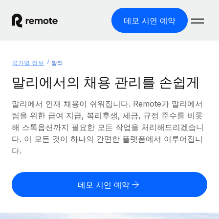
데모 시연 예약
홈
국가별 정보
말리
제품
말리에서의 채용 관리를 손쉽게
솔루션
글로벌 고용
말리에서 인재 채용이 쉬워집니다. Remote가 말리에서
팀을 위한 급여 지급, 복리후생, 세금, 규정 준수를 비롯
글로벌 급여
리소스
글로벌 서비스 제공
해 스톡옵션까지 필요한 모든 작업을 처리해드리겠습니
규정을 준수하며 급여 지급을 손쉽게 처리
다. 이 모든 것이 하나의 간편한 플랫폼에서 이루어집니
국가별 정보
요금
도구 및 계산기
기록상 고용주(EOR)
다.
국가별 글로벌 채용 지원 알아보기
법인 설립 비용 없이 전 세계로 사업을 확장
오분류 리스크 평가 도구
미국 주별 정보
국가별 직원 오분류 리스크 확인
기록상 계약자
미국 모든 주 전역에서 채용 업무를 간소화
데모 시연 예약
한국어
전 세계에서 규정을 준수하며 계약자 고용
직원 비용 계산기
Remote와 다른 솔루션 비교
국가별 총 인건비 계산
계약자 관리
English
다른 업체들과 비교해보기