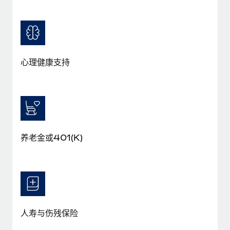
福利
actually looks like
轻松管理员工福利
了解更多
Most teams hear "payroll implementation" and picture a
six-month project with a dedicated team....
了解更多
心理健康支持
养老金或401(K)
人寿与伤残保险