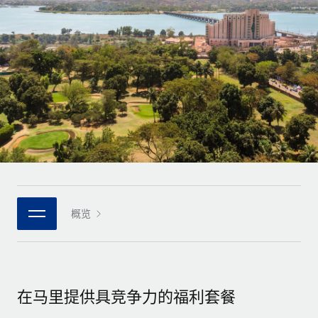
全球合同工入职与管理
合同工薪酬结算计算器
登录
Nederlands
探索全球合同工的结算货币选项与结算速度
PEO
成长阶段
外包复杂雇佣任务
Français
初创企业
通过 REMOTE 学习
为成长型企业量身打造的全球敏捷型人力资源与薪资解决方案
Deutsch
研究与指引
基础设施
中型市场
Remote Embedded
案例研究
通过定制化人力资源解决方案扩展团队
Español
将人力资源无缝融入工作流程
人力资源术语表
企业
Italiano
平台
面向大型企业的全球化人力资源服务
核对表和模板
团队的内置核心人力资源功能
Português (Portugal)
职位描述库
连接
概览
新的
与我们携手合作
日本語
使用我们的 MCP 将任何人工智能工具与 Remote 平台相连
战略技术合作伙伴
网络研讨会
集成
灵活地将全球人力资源嵌入您的平台
한국어
活动
借助核心业务工具简化流程
成为合作伙伴
在马里提供具竞争力的福利套餐
中文（简体）
新闻室
与我们共探合作机遇