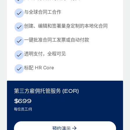
与全球合同工合作
创建、编辑和签署量身定制的本地化合同
一键批准合同工发票或自动付款
透明支付，全程可见
标配 HR Core
第三方雇佣托管服务 (EOR)
$
699
每位员工/月
预约演示