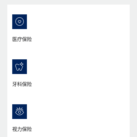
服务
薪金与人才洞察
Remote Build
即将推出
咨询专家
集成与人工智能自动化咨询
洞察中心
获得全球人力资源与合规方面的专家帮助
获得支持
背景调查
案例研究
医疗保险
简化候选人筛选流程
查看全部资源
Cultivating a Thriving Remote-First Culture in
Partnership with Remote
合规守望台
防范合规风险
博客
At a glance Discover the evolution of TheyDo, a pioneering
journey management platform that has...
设备管理
Why owned entities are key to maintaining
EOR compliance
在全球范围内配置和跟踪 IT 设备
牙科保险
了解更多
As the global workforce continues to expand in response
实体设立
to the demands of today’s labor market, the...
快速建立合规实体
Reverse Tech's strategic partnership with
Remote for contractor management and
了解更多
人员调配与搬迁
payroll
轻松搬迁员工
Reverse Tech at a glance Health and wellness startup,
视力保险
What a Workday global payroll implementation
Reverse Tech, partnered with Remote to manage...