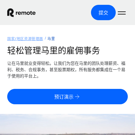
提交
首页
国家/地区资源管理器
马里
产品
轻松管理马里的雇佣事务
解决方案
全球招聘
让在马里就业变得轻松。让我们为您在马里的团队处理薪资、福
利、税务、合规事务，甚至股票期权，所有服务都集成在一个易
全球薪资管理
资源
于使用的平台上。
覆盖全球
轻松运行合规薪资
国家/地区资源管理器
定价
工具与计算器
第三方雇佣托管服务
按国家/地区查找全球雇佣支持
预订演示
零实体成本实现全球扩张
误分类风险计算工具
美国各州浏览器
按国家/地区检查员工误分类风险
第三方合同工托管服务
简化美国各州的招聘
中文（简体）
全球合规聘用合同工
员工成本计算器
Remote 无惧对比
计算任何国家的员工总成本
合同工管理
English
了解我们的竞争优势