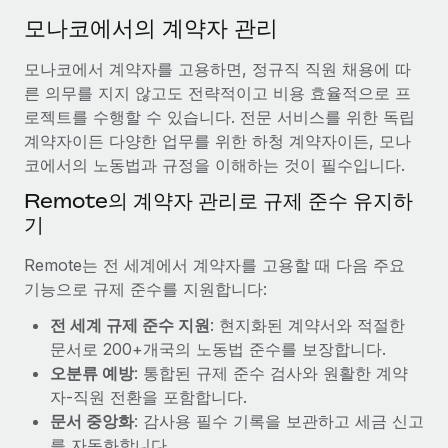
서비스
급여 및 인재 인사이트
Remote Build
곧 제공 예정
모나코에서의 계약자 관리
전문가 상담
통합 및 AI 자동화 컨설팅
인사이트 센터
모나코에서 계약자를 고용하면, 정규직 직원 채용에 따
글로벌 인사 및 규정 준수 업무 처리에 전문가 지원 제공
른 의무를 지지 않고도 전략적이고 비용 효율적으로 프
지원받기
신원 조사
사례 연구
로젝트를 수행할 수 있습니다. 전문 서비스를 위한 독립
채용 후보자 심사 프로세스 간소화
계약자이든 다양한 업무를 위한 하청 계약자이든, 모나
모든 리소스 보기
코에서의 노동법과 규정을 이해하는 것이 필수입니다.
Compliance Watchtower
Remote의 계약자 관리로 규제 준수 유지하
규정 준수 관련 위험에 선제적으로 대응
블로그
기
글로벌 급여
기기 관리
Remote는 전 세계에서 계약자를 고용할 때 다음 주요
전 세계 IT 장비 제공 및 추적 관리
EOR 및 PEO
기능으로 규제 준수를 지원합니다:
법인 설립
계약자 관리
전 세계 규제 준수 지원
: 현지화된 계약서와 적절한
법인 설립을 빠르고 준법적으로 지원
문서로 200+개국의 노동법 준수를 보장합니다.
세금
오분류 예방
: 통합된 규제 준수 검사와 원활한 계약
글로벌 인재 이동 및 전근
자-직원 전환을 포함합니다.
블로그 둘러보기
직원 해외 이전을 간편하게 처리
문서 중앙화
: 감사용 필수 기록을 보관하고 세금 신고
를 자동화합니다.