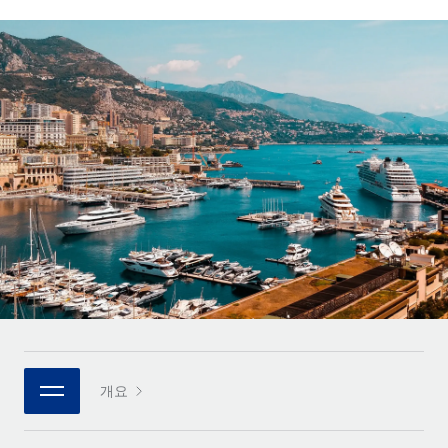
전 세계 계약자의 온보딩 및 관리
계약자 지급 계산기
로그인
Nederlands
글로벌 계약직을 위한 통화 옵션과 지급 소요 시간 확인
PEO
성장 단계
복잡한 고용 업무를 아웃소싱
Français
스타트업
REMOTE와 함께 배우기
성장하는 기업을 위한 민첩한 글로벌 HR 및 급여 솔루션
Deutsch
리서치 및 가이드
인프라
중견기업
Remote 통합
사례 연구
맞춤형 HR 솔루션으로 팀 확장
Español
HR을 워크플로에 매끄럽게 통합
HR 용어집
엔터프라이즈
Italiano
플랫폼
대기업을 위한 글로벌 HR
체크리스트 및 템플릿
팀을 위한 통합된 핵심 HR 기능
Português (Portugal)
직무 설명 라이브러리
연결
새로운
REMOTE 파트너 되기
日本語
MCP를 사용하여 모든 AI 도구를 Remote에 연결 가능
전략적 기술 파트너
웨비나
통합
플랫폼에 글로벌 HR을 유연하게 통합
한국어
이벤트
핵심 비즈니스 도구로 프로세스를 간소화
개요
파트너 되기
中文（简体）
뉴스룸
Remote와의 파트너십 기회 탐색