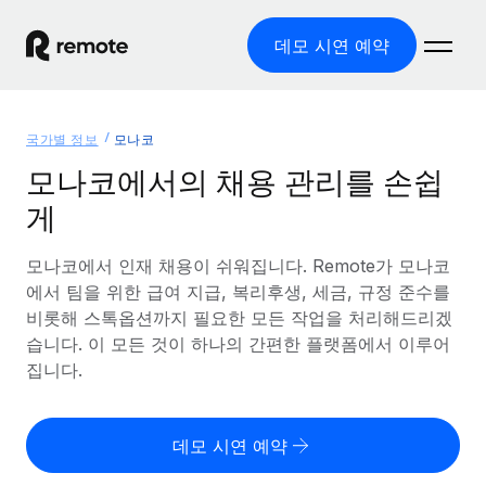
데모 시연 예약
홈
국가별 정보
모나코
제품
모나코에서의 채용 관리를 손쉽
게
솔루션
글로벌 고용
글로벌 급여
모나코에서 인재 채용이 쉬워집니다. Remote가 모나코
리소스
글로벌 서비스 제공
규정을 준수하며 급여 지급을 손쉽게 처리
에서 팀을 위한 급여 지급, 복리후생, 세금, 규정 준수를
국가별 정보
비롯해 스톡옵션까지 필요한 모든 작업을 처리해드리겠
요금
도구 및 계산기
기록상 고용주(EOR)
국가별 글로벌 채용 지원 알아보기
습니다. 이 모든 것이 하나의 간편한 플랫폼에서 이루어
법인 설립 비용 없이 전 세계로 사업을 확장
오분류 리스크 평가 도구
집니다.
미국 주별 정보
국가별 직원 오분류 리스크 확인
기록상 계약자
미국 모든 주 전역에서 채용 업무를 간소화
한국어
전 세계에서 규정을 준수하며 계약자 고용
직원 비용 계산기
데모 시연 예약
Remote와 다른 솔루션 비교
국가별 총 인건비 계산
계약자 관리
English
다른 업체들과 비교해보기