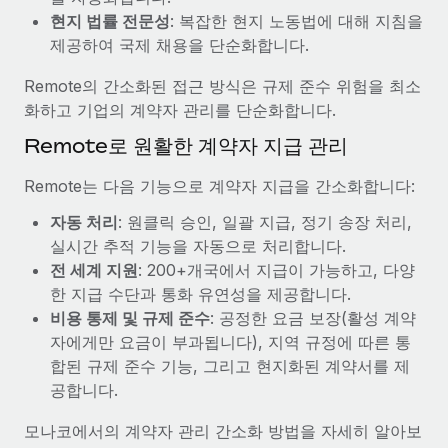
복리후생
현지 법률 전문성
: 복잡한 현지 노동법에 대해 지침을
블로그
손쉬운 직원 복리후생 관리
제공하여 국제 채용을 단순화합니다.
Remote 제품 관련 소식: Gusto 및 Xero와의 통합과
Remote의 간소화된 접근 방식은 규제 준수 위험을 최소
Remote Contractor Management Plus
화하고 기업의 계약자 관리를 단순화합니다.
Remote의 사명은 모든 규모의 기업이 전 세계 어디서든 업무에 가
Remote로 원활한 계약자 지급 관리
장 적합 사람을 찾아 채용 및 관리하고 급여를 지급하도록 돕는 것
입니다. 이를 위해 최근 몇 주 동안 새로운...
Remote는 다음 기능으로 계약자 지급을 간소화합니다:
자세히 알아보기
자동 처리
: 원클릭 승인, 일괄 지급, 정기 송장 처리,
실시간 추적 기능을 자동으로 처리합니다.
전 세계 지원
: 200+개국에서 지급이 가능하고, 다양
Shootsta가 Remote를 통해 네 개의 시장에서 글로벌
한 지급 수단과 통화 유연성을 제공합니다.
채용을 확장한 방법
비용 통제 및 규제 준수
: 공정한 요금 보장(활성 계약
비디오 콘텐츠를 활용한 마케팅이 계속해서 인기를 끌면서, 기업들
자에게만 요금이 부과됩니다), 지역 규정에 따른 통
에게는 흥미롭고 전문적인 비디오 제작이 어느 때보다 중요해졌습
합된 규제 준수 기능, 그리고 현지화된 계약서를 제
니다. 그러나 대부분의 회사들은 그렇게 높은 품질의...
공합니다.
자세히 알아보기
모나코에서의 계약자 관리 간소화 방법을 자세히 알아보