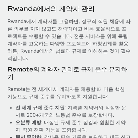
서비스
급여 및 인재 인사이트
Remote Build
곧 제공 예정
Rwanda에서의 계약자 관리
전문가 상담
통합 및 AI 자동화 컨설팅
인사이트 센터
Rwanda에서 계약자를 고용하면, 정규직 직원 채용에 따
글로벌 인사 및 규정 준수 업무 처리에 전문가 지원 제공
른 의무를 지지 않고도 전략적이고 비용 효율적으로 프
지원받기
신원 조사
사례 연구
로젝트를 수행할 수 있습니다. 전문 서비스를 위해 독립
채용 후보자 심사 프로세스 간소화
계약자를 고용하든 다양한 프로젝트에 하청업체를 활용
모든 리소스 보기
하든, Rwanda에서의 법률과 규제를 이해하는 것이 필수
Compliance Watchtower
적입니다.
규정 준수 관련 위험에 선제적으로 대응
블로그
Remote의 계약자 관리로 규제 준수 유지하
글로벌 급여
기
기기 관리
전 세계 IT 장비 제공 및 추적 관리
EOR 및 PEO
Remote는 전 세계에서 계약자를 채용할 때 다음 핵심
기능으로 규제 준수를 유지하도록 지원합니다:
법인 설립
계약자 관리
법인 설립을 빠르고 준법적으로 지원
전 세계 규제 준수 지원
: 지역별 계약서와 적절한 문
세금
서로 200+개국의 노동법 준수를 보장합니다.
글로벌 인재 이동 및 전근
오분류 예방
: 내장된 규제 준수 점검과 원활한 계약
블로그 둘러보기
직원 해외 이전을 간편하게 처리
자-직원 전환 기능을 포함합니다.
문서 중앙화
: 감사용 필수 기록을 보관하고 세금 신고