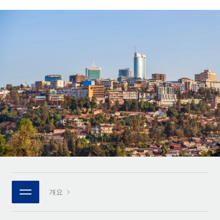
전 세계 계약자의 온보딩 및 관리
계약자 지급 계산기
로그인
Nederlands
글로벌 계약직을 위한 통화 옵션과 지급 소요 시간 확인
PEO
성장 단계
복잡한 고용 업무를 아웃소싱
Français
스타트업
REMOTE와 함께 배우기
성장하는 기업을 위한 민첩한 글로벌 HR 및 급여 솔루션
Deutsch
리서치 및 가이드
인프라
중견기업
Remote 통합
사례 연구
맞춤형 HR 솔루션으로 팀 확장
Español
HR을 워크플로에 매끄럽게 통합
HR 용어집
엔터프라이즈
Italiano
플랫폼
대기업을 위한 글로벌 HR
체크리스트 및 템플릿
팀을 위한 통합된 핵심 HR 기능
Português (Portugal)
직무 설명 라이브러리
연결
새로운
REMOTE 파트너 되기
日本語
MCP를 사용하여 모든 AI 도구를 Remote에 연결 가능
전략적 기술 파트너
웨비나
통합
플랫폼에 글로벌 HR을 유연하게 통합
한국어
이벤트
핵심 비즈니스 도구로 프로세스를 간소화
개요
파트너 되기
中文（简体）
뉴스룸
Remote와의 파트너십 기회 탐색