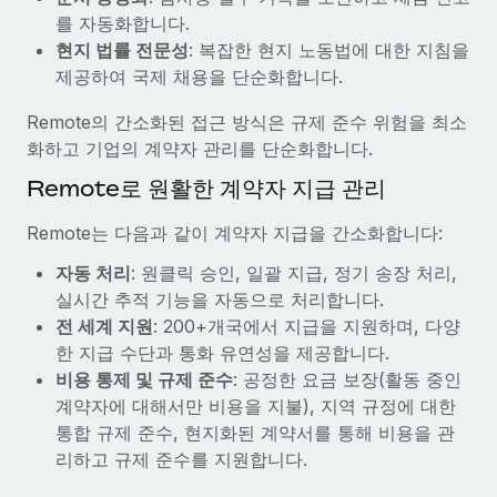
복리후생
를 자동화합니다.
블로그
손쉬운 직원 복리후생 관리
현지 법률 전문성
: 복잡한 현지 노동법에 대한 지침을
Remote 제품 관련 소식: Gusto 및 Xero와의 통합과
제공하여 국제 채용을 단순화합니다.
Remote Contractor Management Plus
Remote의 간소화된 접근 방식은 규제 준수 위험을 최소
Remote의 사명은 모든 규모의 기업이 전 세계 어디서든 업무에 가
화하고 기업의 계약자 관리를 단순화합니다.
장 적합 사람을 찾아 채용 및 관리하고 급여를 지급하도록 돕는 것
Remote로 원활한 계약자 지급 관리
입니다. 이를 위해 최근 몇 주 동안 새로운...
자세히 알아보기
Remote는 다음과 같이 계약자 지급을 간소화합니다:
자동 처리
: 원클릭 승인, 일괄 지급, 정기 송장 처리,
실시간 추적 기능을 자동으로 처리합니다.
Shootsta가 Remote를 통해 네 개의 시장에서 글로벌
전 세계 지원
: 200+개국에서 지급을 지원하며, 다양
채용을 확장한 방법
한 지급 수단과 통화 유연성을 제공합니다.
비디오 콘텐츠를 활용한 마케팅이 계속해서 인기를 끌면서, 기업들
비용 통제 및 규제 준수
: 공정한 요금 보장(활동 중인
에게는 흥미롭고 전문적인 비디오 제작이 어느 때보다 중요해졌습
계약자에 대해서만 비용을 지불), 지역 규정에 대한
니다. 그러나 대부분의 회사들은 그렇게 높은 품질의...
통합 규제 준수, 현지화된 계약서를 통해 비용을 관
리하고 규제 준수를 지원합니다.
자세히 알아보기