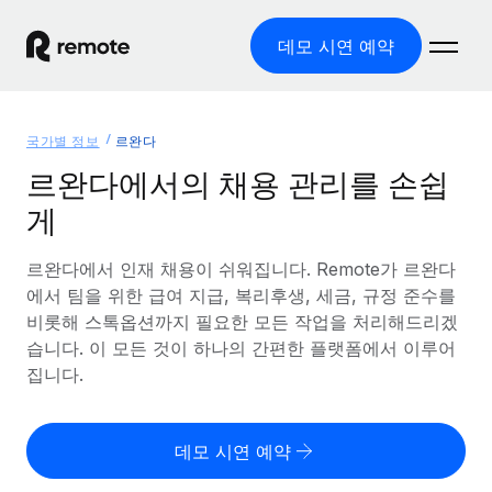
데모 시연 예약
홈
국가별 정보
르완다
제품
르완다에서의 채용 관리를 손쉽
게
솔루션
글로벌 고용
글로벌 급여
르완다에서 인재 채용이 쉬워집니다. Remote가 르완다
리소스
글로벌 서비스 제공
규정을 준수하며 급여 지급을 손쉽게 처리
에서 팀을 위한 급여 지급, 복리후생, 세금, 규정 준수를
국가별 정보
비롯해 스톡옵션까지 필요한 모든 작업을 처리해드리겠
요금
도구 및 계산기
기록상 고용주(EOR)
국가별 글로벌 채용 지원 알아보기
습니다. 이 모든 것이 하나의 간편한 플랫폼에서 이루어
법인 설립 비용 없이 전 세계로 사업을 확장
오분류 리스크 평가 도구
집니다.
미국 주별 정보
국가별 직원 오분류 리스크 확인
기록상 계약자
미국 모든 주 전역에서 채용 업무를 간소화
한국어
전 세계에서 규정을 준수하며 계약자 고용
직원 비용 계산기
데모 시연 예약
Remote와 다른 솔루션 비교
국가별 총 인건비 계산
계약자 관리
English
다른 업체들과 비교해보기