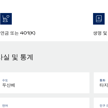
연금 또는 401(K)
생명 및
사실 및 통계
수도
통화
두산베
타지
언어
인구 