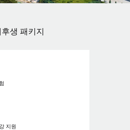
리후생 패키지
험
강 지원