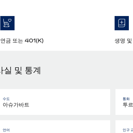
연금 또는 401(K)
생명 및
사실 및 통계
수도
통화
아슈가바트
투르
언어
인구 