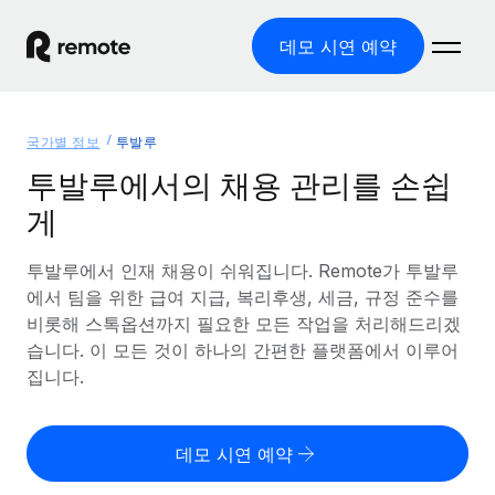
데모 시연 예약
홈
국가별 정보
투발루
제품
투발루에서의 채용 관리를 손쉽
게
솔루션
글로벌 고용
글로벌 급여
투발루에서 인재 채용이 쉬워집니다. Remote가 투발루
리소스
글로벌 서비스 제공
규정을 준수하며 급여 지급을 손쉽게 처리
에서 팀을 위한 급여 지급, 복리후생, 세금, 규정 준수를
국가별 정보
비롯해 스톡옵션까지 필요한 모든 작업을 처리해드리겠
요금
도구 및 계산기
기록상 고용주(EOR)
국가별 글로벌 채용 지원 알아보기
습니다. 이 모든 것이 하나의 간편한 플랫폼에서 이루어
법인 설립 비용 없이 전 세계로 사업을 확장
오분류 리스크 평가 도구
집니다.
미국 주별 정보
국가별 직원 오분류 리스크 확인
기록상 계약자
미국 모든 주 전역에서 채용 업무를 간소화
한국어
전 세계에서 규정을 준수하며 계약자 고용
직원 비용 계산기
데모 시연 예약
Remote와 다른 솔루션 비교
국가별 총 인건비 계산
계약자 관리
English
다른 업체들과 비교해보기