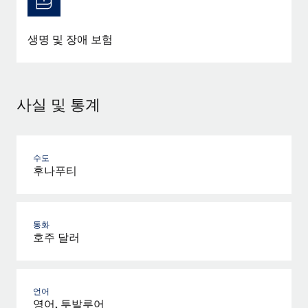
생명 및 장애 보험
사실 및 통계
수도
후나푸티
통화
호주 달러
언어
영어, 투발루어