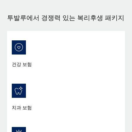
서비스
급여 및 인재 인사이트
Remote Build
곧 제공 예정
전문가 상담
통합 및 AI 자동화 컨설팅
투발루에서 경쟁력 있는 복리후생 패키지
인사이트 센터
글로벌 인사 및 규정 준수 업무 처리에 전문가 지원 제공
지원받기
신원 조사
사례 연구
채용 후보자 심사 프로세스 간소화
모든 리소스 보기
Compliance Watchtower
규정 준수 관련 위험에 선제적으로 대응
블로그
건강 보험
글로벌 급여
기기 관리
전 세계 IT 장비 제공 및 추적 관리
EOR 및 PEO
법인 설립
계약자 관리
법인 설립을 빠르고 준법적으로 지원
세금
치과 보험
글로벌 인재 이동 및 전근
블로그 둘러보기
직원 해외 이전을 간편하게 처리