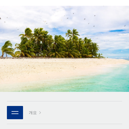
전 세계 계약자의 온보딩 및 관리
계약자 지급 계산기
로그인
Nederlands
글로벌 계약직을 위한 통화 옵션과 지급 소요 시간 확인
PEO
성장 단계
복잡한 고용 업무를 아웃소싱
Français
스타트업
REMOTE와 함께 배우기
성장하는 기업을 위한 민첩한 글로벌 HR 및 급여 솔루션
Deutsch
리서치 및 가이드
인프라
중견기업
Remote 통합
사례 연구
맞춤형 HR 솔루션으로 팀 확장
Español
HR을 워크플로에 매끄럽게 통합
HR 용어집
엔터프라이즈
Italiano
플랫폼
대기업을 위한 글로벌 HR
체크리스트 및 템플릿
팀을 위한 통합된 핵심 HR 기능
Português (Portugal)
직무 설명 라이브러리
연결
새로운
REMOTE 파트너 되기
日本語
MCP를 사용하여 모든 AI 도구를 Remote에 연결 가능
전략적 기술 파트너
웨비나
통합
플랫폼에 글로벌 HR을 유연하게 통합
한국어
이벤트
핵심 비즈니스 도구로 프로세스를 간소화
개요
파트너 되기
中文（简体）
뉴스룸
Remote와의 파트너십 기회 탐색