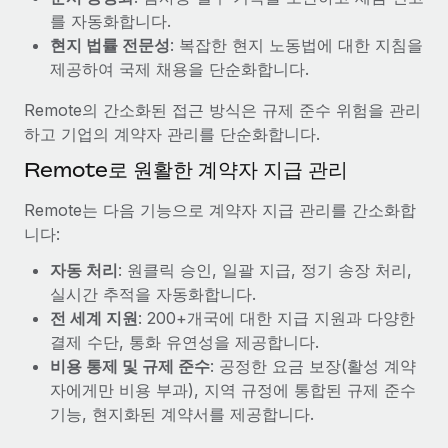
복리후생
를 자동화합니다.
블로그
손쉬운 직원 복리후생 관리
현지 법률 전문성
: 복잡한 현지 노동법에 대한 지침을
Remote 제품 관련 소식: Gusto 및 Xero와의 통합과
제공하여 국제 채용을 단순화합니다.
Remote Contractor Management Plus
Remote의 간소화된 접근 방식은 규제 준수 위험을 관리
Remote의 사명은 모든 규모의 기업이 전 세계 어디서든 업무에 가
하고 기업의 계약자 관리를 단순화합니다.
장 적합 사람을 찾아 채용 및 관리하고 급여를 지급하도록 돕는 것
Remote로 원활한 계약자 지급 관리
입니다. 이를 위해 최근 몇 주 동안 새로운...
자세히 알아보기
Remote는 다음 기능으로 계약자 지급 관리를 간소화합
니다:
자동 처리
: 원클릭 승인, 일괄 지급, 정기 송장 처리,
Shootsta가 Remote를 통해 네 개의 시장에서 글로벌
실시간 추적을 자동화합니다.
채용을 확장한 방법
전 세계 지원
: 200+개국에 대한 지급 지원과 다양한
비디오 콘텐츠를 활용한 마케팅이 계속해서 인기를 끌면서, 기업들
결제 수단, 통화 유연성을 제공합니다.
에게는 흥미롭고 전문적인 비디오 제작이 어느 때보다 중요해졌습
비용 통제 및 규제 준수
: 공정한 요금 보장(활성 계약
니다. 그러나 대부분의 회사들은 그렇게 높은 품질의...
자에게만 비용 부과), 지역 규정에 통합된 규제 준수
기능, 현지화된 계약서를 제공합니다.
자세히 알아보기