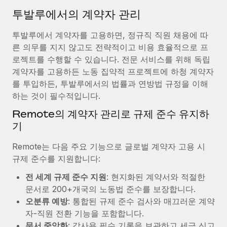
서비스
급여 및 인재 인사이트
Remote Build
곧 제공 예정
투발루에서의 계약자 관리
전문가 상담
통합 및 AI 자동화 컨설팅
인사이트 센터
투발루에서 계약자를 고용하면, 정규직 직원 채용에 따
글로벌 인사 및 규정 준수 업무 처리에 전문가 지원 제공
른 의무를 지지 않고도 전략적이고 비용 효율적으로 프
지원받기
신원 조사
사례 연구
로젝트를 수행할 수 있습니다. 전문 서비스를 위해 독립
채용 후보자 심사 프로세스 간소화
계약자를 고용하든 노동 집약적 프로젝트에 하청 계약자
모든 리소스 보기
를 투입하든, 투발루에서의 법률과 연방법 규정을 이해
Compliance Watchtower
하는 것이 필수적입니다.
규정 준수 관련 위험에 선제적으로 대응
블로그
Remote의 계약자 관리로 규제 준수 유지하
글로벌 급여
기
기기 관리
전 세계 IT 장비 제공 및 추적 관리
EOR 및 PEO
Remote는 다음 주요 기능으로 글로벌 계약자 고용 시
규제 준수를 지원합니다:
법인 설립
계약자 관리
법인 설립을 빠르고 준법적으로 지원
전 세계 규제 준수 지원
: 현지화된 계약서와 적절한
세금
문서로 200+개국의 노동법 준수를 보장합니다.
글로벌 인재 이동 및 전근
오분류 예방
: 통합된 규제 준수 검사와 매끄러운 계약
블로그 둘러보기
직원 해외 이전을 간편하게 처리
자-직원 전환 기능을 포함합니다.
문서 중앙화
: 감사용 필수 기록을 보관하고 세금 신고