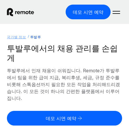
데모 시연 예약
홈
국가별 정보
투발루
제품
투발루에서의 채용 관리를 손쉽
게
솔루션
글로벌 고용
글로벌 급여
투발루에서 인재 채용이 쉬워집니다. Remote가 투발루
리소스
글로벌 서비스 제공
규정을 준수하며 급여 지급을 손쉽게 처리
에서 팀을 위한 급여 지급, 복리후생, 세금, 규정 준수를
국가별 정보
비롯해 스톡옵션까지 필요한 모든 작업을 처리해드리겠
요금
도구 및 계산기
기록상 고용주(EOR)
국가별 글로벌 채용 지원 알아보기
습니다. 이 모든 것이 하나의 간편한 플랫폼에서 이루어
법인 설립 비용 없이 전 세계로 사업을 확장
오분류 리스크 평가 도구
집니다.
미국 주별 정보
국가별 직원 오분류 리스크 확인
기록상 계약자
미국 모든 주 전역에서 채용 업무를 간소화
한국어
전 세계에서 규정을 준수하며 계약자 고용
직원 비용 계산기
데모 시연 예약
Remote와 다른 솔루션 비교
국가별 총 인건비 계산
계약자 관리
English
다른 업체들과 비교해보기