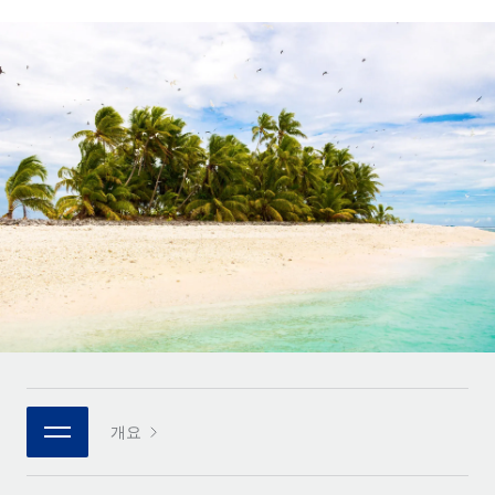
전 세계 계약자의 온보딩 및 관리
계약자 지급 계산기
로그인
Nederlands
글로벌 계약직을 위한 통화 옵션과 지급 소요 시간 확인
PEO
성장 단계
복잡한 고용 업무를 아웃소싱
Français
스타트업
REMOTE와 함께 배우기
성장하는 기업을 위한 민첩한 글로벌 HR 및 급여 솔루션
Deutsch
리서치 및 가이드
인프라
중견기업
Remote 통합
사례 연구
맞춤형 HR 솔루션으로 팀 확장
Español
HR을 워크플로에 매끄럽게 통합
HR 용어집
엔터프라이즈
Italiano
플랫폼
대기업을 위한 글로벌 HR
체크리스트 및 템플릿
팀을 위한 통합된 핵심 HR 기능
Português (Portugal)
직무 설명 라이브러리
연결
새로운
REMOTE 파트너 되기
日本語
MCP를 사용하여 모든 AI 도구를 Remote에 연결 가능
전략적 기술 파트너
웨비나
통합
플랫폼에 글로벌 HR을 유연하게 통합
한국어
이벤트
핵심 비즈니스 도구로 프로세스를 간소화
개요
파트너 되기
中文（简体）
뉴스룸
Remote와의 파트너십 기회 탐색