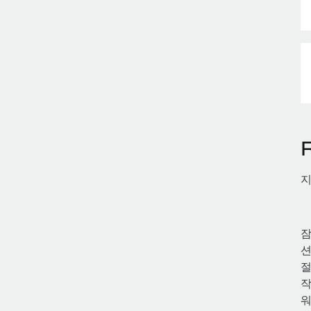
지
잠
션
절
작
워