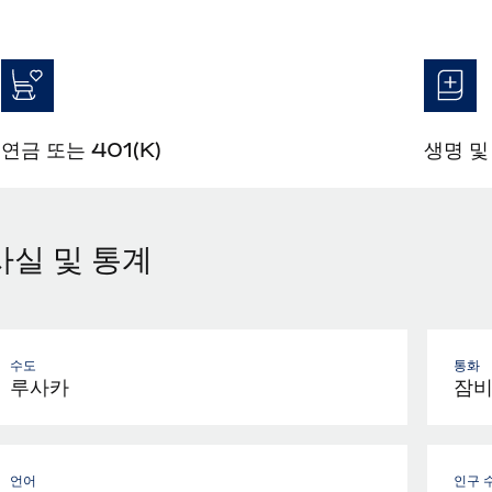
연금 또는 401(K)
생명 및
사실 및 통계
수도
통화
루사카
잠비
언어
인구 