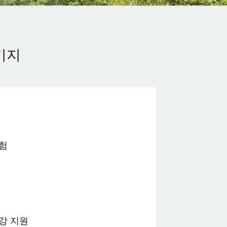
키지
험
강 지원