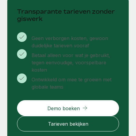
Transparante tarieven zonder
giswerk
Geen verborgen kosten, gewoon
duidelijke tarieven vooraf
Betaal alleen voor wat je gebruikt,
tegen eenvoudige, voorspelbare
kosten
Ontwikkeld om mee te groeien met
globale teams
Demo boeken
Tarieven bekijken