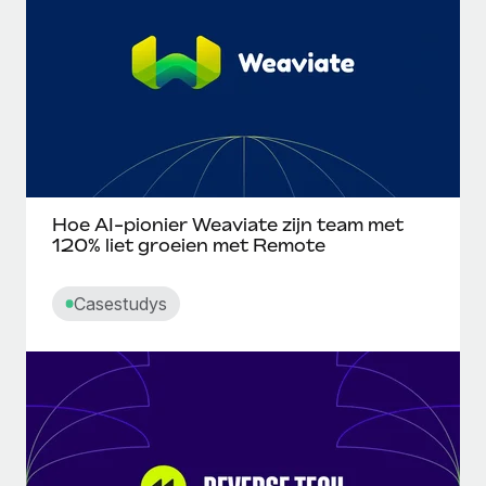
Zzp'ers internationaal onboarden en beheren
Betalingscalculator voor zzp'ers
Inloggen
Nederlands
Ontdek valuta-opties en betaalsnelheden voor
PEO
GROEIFASE
internationale zzp'ers
Ingewikkelde HR-taken eenvoudig uitbesteden
Français
Start-ups
Flexibele global HR en payroll solutions voor groeiende
LEREN MET REMOTE
Deutsch
bedrijven
INFRASTRUCTUUR
Onderzoek en gidsen
Remote Embedded
Mid-market
Español
HR naadloos in workflows integreren
Casestudy's
Teams uitbreiden met HR solutions op maat
Hoe AI-pionier Weaviate zijn team met
120% liet groeien met Remote
Italiano
Platform
HR-woordenlijst
Enterprise
Ingebouwde essentiële HR-functies voor je team
Global HR voor grote bedrijven
Português (Portugal)
Casestudys
Checklists en templates
Verbinden
Nieuw
Bibliotheek met functiebeschrijvingen
日本語
AI-tools koppelen aan Remote met onze MCP
WERK MET ONS SAMEN
Strategische technologiepartners
Webinars
Integraties
한국어
Integreer global HR flexibel in je platform
Processen stroomlijnen met essentiële zakelijke tools
Evenementen
中文（简体）
Een partner worden
Newsroom