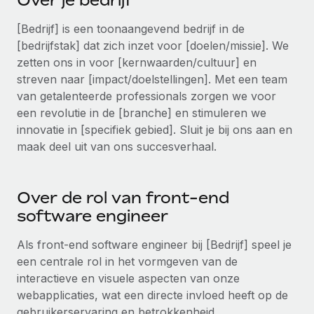
Over je bedrijf
Ontdek hoe je met ons kunt samenwerken
DIENSTEN
[Bedrijf] is een toonaangevend bedrijf in de
Inzicht in salaris en talent
Vraag een expert
Remote Build
Binnenkort beschikbaar
[bedrijfstak] dat zich inzet voor [doelen/missie]. We
Krijg hulp van global HR- en juridische experts
Integraties en advies over AI-automatiseringen
Inzichtencentrum
zetten ons in voor [kernwaarden/cultuur] en
streven naar [impact/doelstellingen]. Met een team
Achtergrondonderzoek
Support
van getalenteerde professionals zorgen we voor
Vereenvoudig het screeningsproces van
CASESTUDY'S
een revolutie in de [branche] en stimuleren we
kandidaten
Alle bronnen bekijken
innovatie in [specifiek gebied]. Sluit je bij ons aan en
Compliance Watchtower
maak deel uit van ons succesverhaal.
Blijf compliance-risico's voor
BLOG
Global Payroll
Apparaatbeheer
Over de rol van front-end
Lever en track wereldwijd IT-middelen
EOR en PEO
software engineer
Entiteiten oprichten
Contractor Management
Als front-end software engineer bij [Bedrijf] speel je
Stel snel compliant entiteiten op
een centrale rol in het vormgeven van de
Belastingen
interactieve en visuele aspecten van onze
Mobiliteit en overplaatsing
webapplicaties, wat een directe invloed heeft op de
Naar de blog
Plaats werknemers moeiteloos over
gebruikerservaring en betrokkenheid.