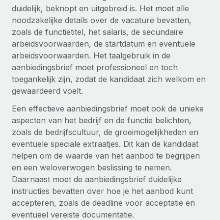
duidelijk, beknopt en uitgebreid is. Het moet alle
Secundaire arbeidsvoorwaarden
noodzakelijke details over de vacature bevatten,
BLOG
Eenvoudig secundaire arbeidsvoorwaarden
zoals de functietitel, het salaris, de secundaire
beheren
arbeidsvoorwaarden, de startdatum en eventuele
Productupdates van Remote: Gusto- en Xero-
integraties en Contractor Management Plus
arbeidsvoorwaarden. Het taalgebruik in de
aanbiedingsbrief moet professioneel en toch
Het blijft de missie van Remote om alle soorten bedrijven
toegankelijk zijn, zodat de kandidaat zich welkom en
te helpen bij het aannemen, beheren en...
gewaardeerd voelt.
Meer informatie
Een effectieve aanbiedingsbrief moet ook de unieke
aspecten van het bedrijf en de functie belichten,
zoals de bedrijfscultuur, de groeimogelijkheden en
Hoe Phiture 55 werknemers in 19 landen
eventuele speciale extraatjes. Dit kan de kandidaat
beheert met Remote
helpen om de waarde van het aanbod te begrijpen
Phiture, een toonaangevende leider in de wereldwijde
en een weloverwogen beslissing te nemen.
mobiele groeiadviessector, zet zich sinds 2016...
Daarnaast moet de aanbiedingsbrief duidelijke
instructies bevatten over hoe je het aanbod kunt
Meer informatie
accepteren, zoals de deadline voor acceptatie en
eventueel vereiste documentatie.