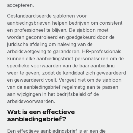
Ontdek hoe je met ons kunt samenwerken
DIENSTEN
accepteren.
Inzicht in salaris en talent
Vraag een expert
Remote Build
Binnenkort beschikbaar
Gestandaardiseerde sjablonen voor
Krijg hulp van global HR- en juridische experts
Integraties en advies over AI-automatiseringen
aanbiedingsbrieven helpen bedrijven om consistent
Inzichtencentrum
en professioneel te blijven. De sjabloon moet
Achtergrondonderzoek
Support
worden gecontroleerd en goedgekeurd door de
Vereenvoudig het screeningsproces van
CASESTUDY'S
juridische afdeling om naleving van de
kandidaten
Alle bronnen bekijken
arbeidswetgeving te garanderen. HR-professionals
kunnen elke aanbiedingsbrief personaliseren om de
Compliance Watchtower
specifieke voorwaarden van de baanaanbieding
Blijf compliance-risico's voor
BLOG
weer te geven, zodat de kandidaat zich gewaardeerd
Global Payroll
en gewaardeerd voelt. Vergeet niet om de sjabloon
Apparaatbeheer
van de aanbiedingsbrief regelmatig aan te passen
Lever en track wereldwijd IT-middelen
EOR en PEO
aan wijzigingen in het bedrijfsbeleid of de
arbeidsvoorwaarden.
Entiteiten oprichten
Contractor Management
Stel snel compliant entiteiten op
Wat is een effectieve
Belastingen
aanbiedingsbrief?
Mobiliteit en overplaatsing
Naar de blog
Plaats werknemers moeiteloos over
Een effectieve aanbiedingsbrief is er een die