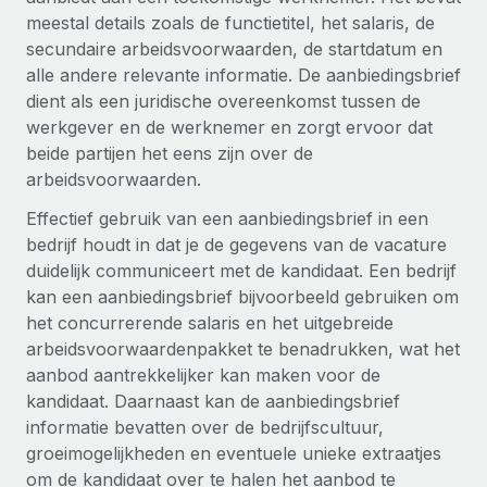
Zzp'ers internationaal onboarden en beheren
Betalingscalculator voor zzp'ers
meestal details zoals de functietitel, het salaris, de
Inloggen
Nederlands
Ontdek valuta-opties en betaalsnelheden voor
secundaire arbeidsvoorwaarden, de startdatum en
PEO
GROEIFASE
internationale zzp'ers
alle andere relevante informatie. De aanbiedingsbrief
Ingewikkelde HR-taken eenvoudig uitbesteden
Français
Start-ups
dient als een juridische overeenkomst tussen de
Flexibele global HR en payroll solutions voor groeiende
werkgever en de werknemer en zorgt ervoor dat
LEREN MET REMOTE
Deutsch
bedrijven
INFRASTRUCTUUR
beide partijen het eens zijn over de
Onderzoek en gidsen
arbeidsvoorwaarden.
Remote Embedded
Mid-market
Español
HR naadloos in workflows integreren
Effectief gebruik van een aanbiedingsbrief in een
Casestudy's
Teams uitbreiden met HR solutions op maat
bedrijf houdt in dat je de gegevens van de vacature
Italiano
Platform
HR-woordenlijst
Enterprise
duidelijk communiceert met de kandidaat. Een bedrijf
Ingebouwde essentiële HR-functies voor je team
Global HR voor grote bedrijven
kan een aanbiedingsbrief bijvoorbeeld gebruiken om
Português (Portugal)
Checklists en templates
het concurrerende salaris en het uitgebreide
Verbinden
Nieuw
arbeidsvoorwaardenpakket te benadrukken, wat het
Bibliotheek met functiebeschrijvingen
日本語
AI-tools koppelen aan Remote met onze MCP
WERK MET ONS SAMEN
aanbod aantrekkelijker kan maken voor de
Strategische technologiepartners
Webinars
Integraties
kandidaat. Daarnaast kan de aanbiedingsbrief
한국어
Integreer global HR flexibel in je platform
Processen stroomlijnen met essentiële zakelijke tools
informatie bevatten over de bedrijfscultuur,
Evenementen
groeimogelijkheden en eventuele unieke extraatjes
中文（简体）
Een partner worden
om de kandidaat over te halen het aanbod te
Newsroom