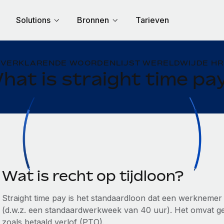
Solutions
Bronnen
Tarieven
VERKLARENDE WOORDENLIJST WERELDWIJDE HR
hat is straight time pa
Wat is recht op tijdloon?
Straight time pay is het standaardloon dat een werknemer 
(d.w.z. een standaardwerkweek van 40 uur). Het omvat g
zoals betaald verlof (PTO).