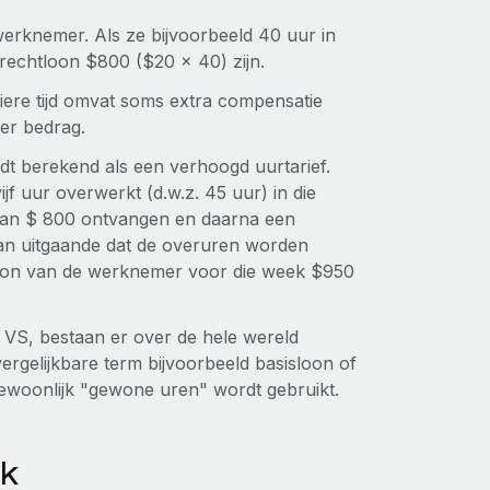
erknemer. Als ze bijvoorbeeld 40 uur in
echtloon $800 ($20 x 40) zijn.
uliere tijd omvat soms extra compensatie
ger bedrag.
dt berekend als een verhoogd uurtarief.
jf uur overwerkt (d.w.z. 45 uur) in die
s van $ 800 ontvangen en daarna een
van uitgaande dat de overuren worden
on van de werknemer voor die week $950
 VS, bestaan er over de hele wereld
vergelijkbare term bijvoorbeeld basisloon of
 gewoonlijk "gewone uren" wordt gebruikt.
jk