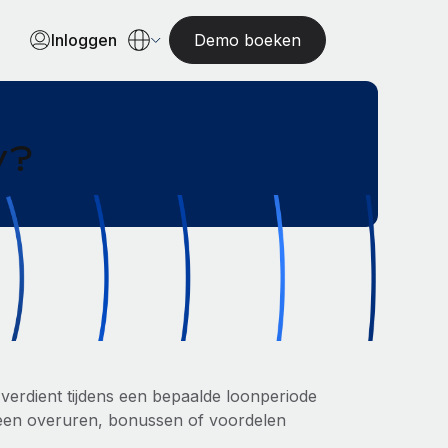
Inloggen
Demo boeken
y?
verdient tijdens een bepaalde loonperiode
een overuren, bonussen of voordelen