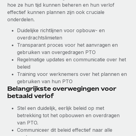
hoe ze hun tijd kunnen beheren en hun verlof
Secundaire arbeidsvoorwaarden
effectief kunnen plannen zijn ook cruciale
BLOG
Eenvoudig secundaire arbeidsvoorwaarden
onderdelen.
beheren
Productupdates van Remote: Gusto- en Xero-
Duidelijke richtlijnen voor opbouw- en
integraties en Contractor Management Plus
overdrachtslimieten
Het blijft de missie van Remote om alle soorten bedrijven
Transparant proces voor het aanvragen en
te helpen bij het aannemen, beheren en...
gebruiken van overgedragen PTO
Regelmatige updates en communicatie over het
Meer informatie
beleid
Training voor werknemers over het plannen en
gebruiken van hun PTO
Hoe Phiture 55 werknemers in 19 landen
Belangrijkste overwegingen voor
beheert met Remote
betaald verlof
Phiture, een toonaangevende leider in de wereldwijde
mobiele groeiadviessector, zet zich sinds 2016...
Stel een duidelijk, eerlijk beleid op met
betrekking tot het opbouwen en overdragen
Meer informatie
van PTO.
Communiceer dit beleid effectief naar alle