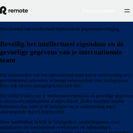
Demo boeken
Beschermen van intellectueel eigendom en gegevensbeveiliging
Beveilig het intellectueel eigendom en de
gevoelige gegevens van je internationale
team
Het samenstellen van een internationaal team kan je onderneming veel
groeipotentieel opleveren, al brengt samenwerken over landsgrenzen
heen ook nieuwe uitdagingen met zich mee.
Het veilig houden van je intellectueel eigendom en gevoelige gegevens
is binnen één rechtsgebied al ingewikkeld. Zodra meerdere landen
betrokken zijn, moet je de belangen van je onderneming tegen
uiteenlopende risico’s beschermen.
Deze handleiding belicht de belangrijkste aandachtspunten voor
organisaties die internationale werknemers en zelfstandigen
tewerkstellen en reikt deskundig advies aan om de risico’s te beperken.