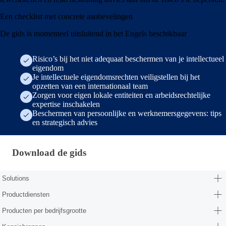
Een checklist met concrete aanbevelingen
De gids is momenteel uitsluitend in het Engels beschikbaar
Risico’s bij het niet adequaat beschermen van je intellectueel
eigendom
Je intellectuele eigendomsrechten veiligstellen bij het
opzetten van een internationaal team
Zorgen voor eigen lokale entiteiten en arbeidsrechtelijke
expertise inschakelen
Beschermen van persoonlijke en werknemersgegevens: tips
en strategisch advies
Download de gids · nl-nl — blt71b5dc85b484c103
Download de gids
Solutions
Productdiensten
Producten per bedrijfsgrootte