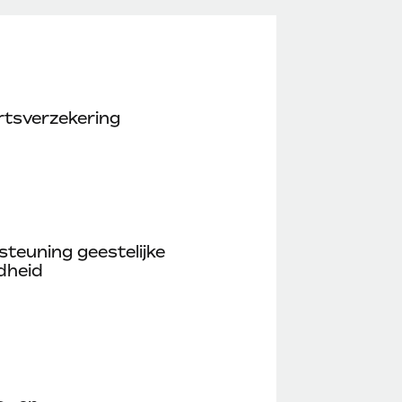
rtsverzekering
teuning geestelijke
dheid