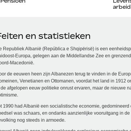
Pensioen
Leven
arbeid
eiten en statistieken
 Republiek Albanië (República e Shqipërisë) is een eenheidspa
uidoost-Europa, gelegen aan de Middellandse Zee en grenzend
oord-Macedonië.
or de eeuwen heen zijn Albanezen terug te vinden in de Europe
omeinen, Venetianen en Ottomanen, voordat het land in 1912 o
 de afgelopen eeuw politieke onrust ervaren, maar de nieuwe na
ptimisme.
t 1990 had Albanië een socialistische economie, gedomineerd 
edsel was schaars, en ondanks aanzienlijke vooruitgang in de 
volking nog steeds in armoede.