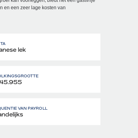
ei kan voorleggen, biedt het een gastvrije
n en een zeer lage kosten van
UTA
anese lek
OLKINGSGROOTTE
45.955
UENTIE VAN PAYROLL
ndelijks