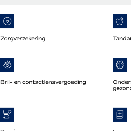
Zorgverzekering
Tanda
Bril- en contactlensvergoeding
Onders
gezon