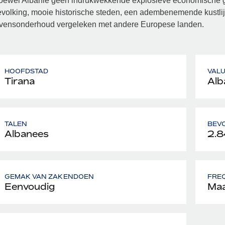
ewel Albanië geen indrukwekkende explosieve economische gro
volking, mooie historische steden, een adembenemende kustlij
evensonderhoud vergeleken met andere Europese landen.
HOOFDSTAD
VAL
Tirana
Alb
TALEN
BEV
Albanees
2.8
GEMAK VAN ZAKENDOEN
FREQ
Eenvoudig
Maa