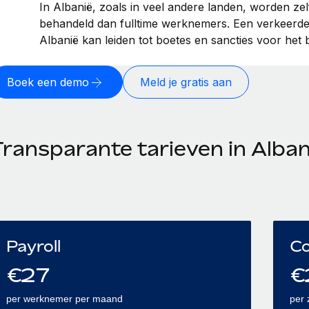
In Albanië, zoals in veel andere landen, worden ze
behandeld dan fulltime werknemers. Een verkeerde c
Albanië kan leiden tot boetes en sancties voor het b
Boek een demo
Meld je gratis aan
Transparante tarieven in Alban
Payroll
Co
€
27
€
per werknemer per maand
per 