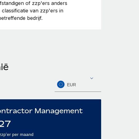
lfstandigen of zzp'ers anders
lassificatie van zzp'ers in
etreffende bedrijf.
ië
EUR
ntractor Management
27
zzp'er per maand