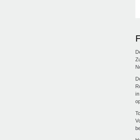
F
De
Z
N
Do
R
in
o
To
Vo
be