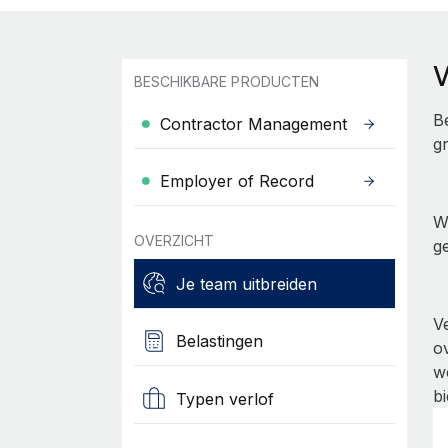
BESCHIKBARE PRODUCTEN
B
Contractor Management
g
Employer of Record
We
OVERZICHT
g
Je team uitbreiden
V
Belastingen
o
w
b
Typen verlof