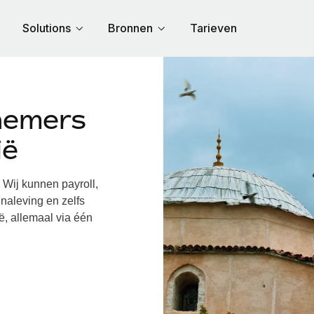
Solutions
Bronnen
Tarieven
nemers
ië
Wij kunnen payroll,
naleving en zelfs
ë, allemaal via één