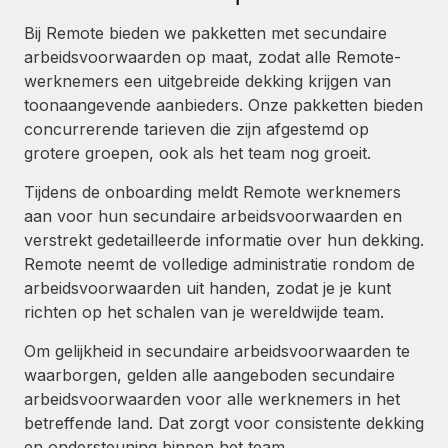
Ontdek hoe je met ons kunt samenwerken
DIENSTEN
Bij Remote bieden we pakketten met secundaire
Inzicht in salaris en talent
Vraag een expert
Remote Build
Binnenkort beschikbaar
arbeidsvoorwaarden op maat, zodat alle Remote-
Krijg hulp van global HR- en juridische experts
Integraties en advies over AI-automatiseringen
werknemers een uitgebreide dekking krijgen van
Inzichtencentrum
toonaangevende aanbieders. Onze pakketten bieden
Achtergrondonderzoek
Support
concurrerende tarieven die zijn afgestemd op
Vereenvoudig het screeningsproces van
CASESTUDY'S
grotere groepen, ook als het team nog groeit.
kandidaten
Alle bronnen bekijken
Tijdens de onboarding meldt Remote werknemers
Compliance Watchtower
aan voor hun secundaire arbeidsvoorwaarden en
Blijf compliance-risico's voor
BLOG
verstrekt gedetailleerde informatie over hun dekking.
Global Payroll
Remote neemt de volledige administratie rondom de
Apparaatbeheer
arbeidsvoorwaarden uit handen, zodat je je kunt
Lever en track wereldwijd IT-middelen
EOR en PEO
richten op het schalen van je wereldwijde team.
Entiteiten oprichten
Contractor Management
Om gelijkheid in secundaire arbeidsvoorwaarden te
Stel snel compliant entiteiten op
waarborgen, gelden alle aangeboden secundaire
Belastingen
arbeidsvoorwaarden voor alle werknemers in het
Mobiliteit en overplaatsing
betreffende land. Dat zorgt voor consistente dekking
Naar de blog
Plaats werknemers moeiteloos over
en ondersteuning binnen het team.