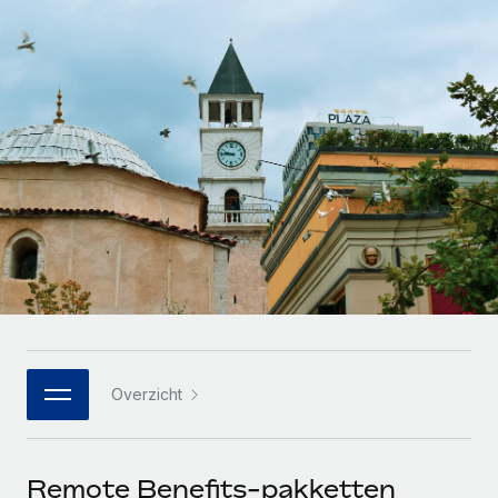
Zzp'ers internationaal onboarden en beheren
Betalingscalculator voor zzp'ers
Inloggen
Nederlands
Ontdek valuta-opties en betaalsnelheden voor
PEO
GROEIFASE
internationale zzp'ers
Ingewikkelde HR-taken eenvoudig uitbesteden
Français
Start-ups
Flexibele global HR en payroll solutions voor groeiende
LEREN MET REMOTE
Deutsch
bedrijven
INFRASTRUCTUUR
Onderzoek en gidsen
Remote Embedded
Mid-market
Español
HR naadloos in workflows integreren
Casestudy's
Teams uitbreiden met HR solutions op maat
Italiano
Platform
HR-woordenlijst
Enterprise
Ingebouwde essentiële HR-functies voor je team
Global HR voor grote bedrijven
Português (Portugal)
Checklists en templates
Verbinden
Nieuw
Bibliotheek met functiebeschrijvingen
日本語
AI-tools koppelen aan Remote met onze MCP
WERK MET ONS SAMEN
Overzicht
Strategische technologiepartners
Webinars
Integraties
한국어
Integreer global HR flexibel in je platform
Processen stroomlijnen met essentiële zakelijke tools
Evenementen
中文（简体）
Een partner worden
Remote Benefits-pakketten
Newsroom