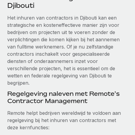
Ontdek hoe je met ons kunt samenwerken
DIENSTEN
Djibouti
Inzicht in salaris en talent
Vraag een expert
Remote Build
Binnenkort beschikbaar
Het inhuren van contractors in Djibouti kan een
Krijg hulp van global HR- en juridische experts
Integraties en advies over AI-automatiseringen
strategische en kosteneffectieve manier zijn voor
Inzichtencentrum
bedrijven om projecten uit te voeren zonder de
Achtergrondonderzoek
Support
verplichtingen die komen kijken bij het aannemen
Vereenvoudig het screeningsproces van
CASESTUDY'S
van fulltime werknemers. Of je nu zelfstandige
kandidaten
Alle bronnen bekijken
contractors inschakelt voor gespecialiseerde
Hoe AI-pionier Weaviate zijn team met 120%
diensten of onderaannemers inzet voor
liet groeien met Remote
Compliance Watchtower
verschillende projecten, het is essentieel om de
Blijf compliance-risico's voor
BLOG
Weaviate in één oogopslag Weaviate bouwt open source,
wetten en federale regelgeving van Djibouti te
AI-first infrastructuur. De missie van het...
Global Payroll
Apparaatbeheer
begrijpen.
Lever en track wereldwijd IT-middelen
Meer informatie
EOR en PEO
Regelgeving naleven met Remote's
Contractor Management
Entiteiten oprichten
Contractor Management
Stel snel compliant entiteiten op
Reverse Tech's strategische samenwerking
Remote helpt bedrijven wereldwijd te voldoen aan
Belastingen
met Remote voor contractor management en
regelgeving bij het inhuren van contractors met
Mobiliteit en overplaatsing
payroll
deze kernfuncties:
Naar de blog
Plaats werknemers moeiteloos over
Reverse Tech in een oogopslag Reverse Tech, een start-