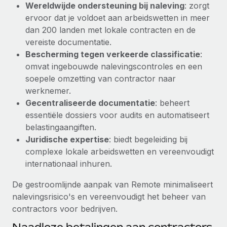
Wereldwijde ondersteuning bij naleving
: zorgt
up op het gebied van gezondheid en welzijn,...
Secundaire arbeidsvoorwaarden
ervoor dat je voldoet aan arbeidswetten in meer
BLOG
Eenvoudig secundaire arbeidsvoorwaarden
Meer informatie
dan 200 landen met lokale contracten en de
beheren
vereiste documentatie.
Productupdates van Remote: Gusto- en Xero-
Bescherming tegen verkeerde classificatie
:
integraties en Contractor Management Plus
omvat ingebouwde nalevingscontroles en een
Het blijft de missie van Remote om alle soorten bedrijven
soepele omzetting van contractor naar
te helpen bij het aannemen, beheren en...
werknemer.
Gecentraliseerde documentatie
: beheert
Meer informatie
essentiële dossiers voor audits en automatiseert
belastingaangiften.
Juridische expertise
: biedt begeleiding bij
Hoe Phiture 55 werknemers in 19 landen
beheert met Remote
complexe lokale arbeidswetten en vereenvoudigt
internationaal inhuren.
Phiture, een toonaangevende leider in de wereldwijde
mobiele groeiadviessector, zet zich sinds 2016...
De gestroomlijnde aanpak van Remote minimaliseert
nalevingsrisico's en vereenvoudigt het beheer van
Meer informatie
contractors voor bedrijven.
Naadloze betalingen aan contractors