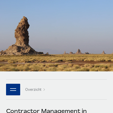
Zzp'ers internationaal onboarden en beheren
Betalingscalculator voor zzp'ers
Inloggen
Nederlands
Ontdek valuta-opties en betaalsnelheden voor
PEO
GROEIFASE
internationale zzp'ers
Ingewikkelde HR-taken eenvoudig uitbesteden
Français
Start-ups
Flexibele global HR en payroll solutions voor groeiende
LEREN MET REMOTE
Deutsch
bedrijven
INFRASTRUCTUUR
Onderzoek en gidsen
Remote Embedded
Mid-market
Español
HR naadloos in workflows integreren
Casestudy's
Teams uitbreiden met HR solutions op maat
Italiano
Platform
HR-woordenlijst
Enterprise
Ingebouwde essentiële HR-functies voor je team
Global HR voor grote bedrijven
Português (Portugal)
Checklists en templates
Verbinden
Nieuw
Bibliotheek met functiebeschrijvingen
日本語
AI-tools koppelen aan Remote met onze MCP
WERK MET ONS SAMEN
Overzicht
Strategische technologiepartners
Webinars
Integraties
한국어
Integreer global HR flexibel in je platform
Processen stroomlijnen met essentiële zakelijke tools
Evenementen
中文（简体）
Een partner worden
Contractor Management in
Newsroom