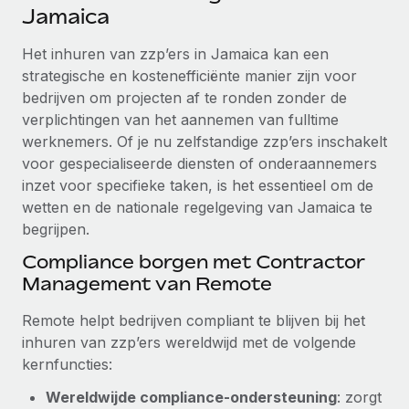
Ontdek hoe je met ons kunt samenwerken
DIENSTEN
Jamaica
Inzicht in salaris en talent
Vraag een expert
Remote Build
Binnenkort beschikbaar
Het inhuren van zzp’ers in Jamaica kan een
Krijg hulp van global HR- en juridische experts
Integraties en advies over AI-automatiseringen
strategische en kostenefficiënte manier zijn voor
Inzichtencentrum
bedrijven om projecten af te ronden zonder de
Achtergrondonderzoek
Support
verplichtingen van het aannemen van fulltime
Vereenvoudig het screeningsproces van
CASESTUDY'S
werknemers. Of je nu zelfstandige zzp’ers inschakelt
kandidaten
Alle bronnen bekijken
voor gespecialiseerde diensten of onderaannemers
Hoe AI-pionier Weaviate zijn team met 120%
inzet voor specifieke taken, is het essentieel om de
liet groeien met Remote
Compliance Watchtower
wetten en de nationale regelgeving van Jamaica te
Blijf compliance-risico's voor
BLOG
Weaviate in één oogopslag Weaviate bouwt open source,
begrijpen.
AI-first infrastructuur. De missie van het...
Global Payroll
Apparaatbeheer
Compliance borgen met Contractor
Lever en track wereldwijd IT-middelen
Meer informatie
EOR en PEO
Management van Remote
Entiteiten oprichten
Contractor Management
Remote helpt bedrijven compliant te blijven bij het
Stel snel compliant entiteiten op
Reverse Tech's strategische samenwerking
inhuren van zzp’ers wereldwijd met de volgende
Belastingen
met Remote voor contractor management en
kernfuncties:
Mobiliteit en overplaatsing
payroll
Naar de blog
Plaats werknemers moeiteloos over
Wereldwijde compliance-ondersteuning
: zorgt
Reverse Tech in een oogopslag Reverse Tech, een start-