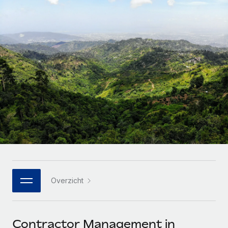
Zzp'ers internationaal onboarden en beheren
Betalingscalculator voor zzp'ers
Inloggen
Nederlands
Ontdek valuta-opties en betaalsnelheden voor
PEO
GROEIFASE
internationale zzp'ers
Ingewikkelde HR-taken eenvoudig uitbesteden
Français
Start-ups
Flexibele global HR en payroll solutions voor groeiende
LEREN MET REMOTE
Deutsch
bedrijven
INFRASTRUCTUUR
Onderzoek en gidsen
Remote Embedded
Mid-market
Español
HR naadloos in workflows integreren
Casestudy's
Teams uitbreiden met HR solutions op maat
Italiano
Platform
HR-woordenlijst
Enterprise
Ingebouwde essentiële HR-functies voor je team
Global HR voor grote bedrijven
Português (Portugal)
Checklists en templates
Verbinden
Nieuw
Bibliotheek met functiebeschrijvingen
日本語
AI-tools koppelen aan Remote met onze MCP
WERK MET ONS SAMEN
Overzicht
Strategische technologiepartners
Webinars
Integraties
한국어
Integreer global HR flexibel in je platform
Processen stroomlijnen met essentiële zakelijke tools
Evenementen
中文（简体）
Een partner worden
Contractor Management in
Newsroom