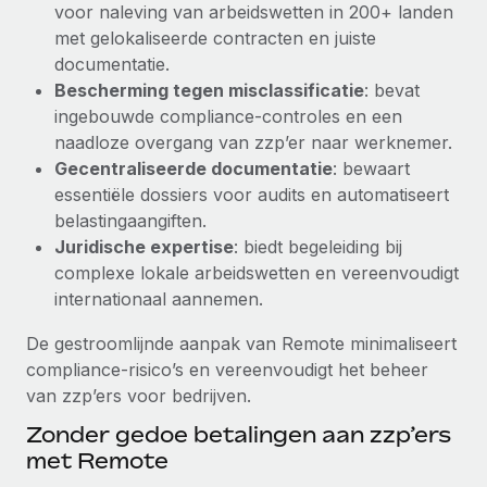
voor naleving van arbeidswetten in 200+ landen
up op het gebied van gezondheid en welzijn,...
Secundaire arbeidsvoorwaarden
met gelokaliseerde contracten en juiste
BLOG
Eenvoudig secundaire arbeidsvoorwaarden
Meer informatie
documentatie.
beheren
Bescherming tegen misclassificatie
: bevat
Productupdates van Remote: Gusto- en Xero-
ingebouwde compliance-controles en een
integraties en Contractor Management Plus
naadloze overgang van zzp’er naar werknemer.
Het blijft de missie van Remote om alle soorten bedrijven
Gecentraliseerde documentatie
: bewaart
te helpen bij het aannemen, beheren en...
essentiële dossiers voor audits en automatiseert
belastingaangiften.
Meer informatie
Juridische expertise
: biedt begeleiding bij
complexe lokale arbeidswetten en vereenvoudigt
internationaal aannemen.
Hoe Phiture 55 werknemers in 19 landen
beheert met Remote
De gestroomlijnde aanpak van Remote minimaliseert
Phiture, een toonaangevende leider in de wereldwijde
compliance-risico’s en vereenvoudigt het beheer
mobiele groeiadviessector, zet zich sinds 2016...
van zzp’ers voor bedrijven.
Meer informatie
Zonder gedoe betalingen aan zzp’ers
met Remote