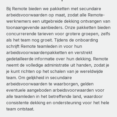
Ontdek hoe je met ons kunt samenwerken
DIENSTEN
Bij Remote bieden we pakketten met secundaire
Inzicht in salaris en talent
Vraag een expert
Remote Build
Binnenkort beschikbaar
arbeidsvoorwaarden op maat, zodat alle Remote-
Krijg hulp van global HR- en juridische experts
Integraties en advies over AI-automatiseringen
werknemers een uitgebreide dekking ontvangen van
Inzichtencentrum
toonaangevende aanbieders. Onze pakketten bieden
Achtergrondonderzoek
Support
concurrerende tarieven voor grotere groepen, zelfs
Vereenvoudig het screeningsproces van
CASESTUDY'S
als het team nog groeit. Tijdens de onboarding
kandidaten
Alle bronnen bekijken
schrijft Remote teamleden in voor hun
arbeidsvoorwaardenpakketten en verstrekt
Compliance Watchtower
gedetailleerde informatie over hun dekking. Remote
Blijf compliance-risico's voor
BLOG
neemt de volledige administratie uit handen, zodat je
Global Payroll
je kunt richten op het schalen van je wereldwijde
Apparaatbeheer
team. Om gelijkheid in secundaire
Lever en track wereldwijd IT-middelen
EOR en PEO
arbeidsvoorwaarden te waarborgen, gelden
Entiteiten oprichten
eventuele aangeboden arbeidsvoorwaarden voor
Contractor Management
Stel snel compliant entiteiten op
alle teamleden in het betreffende land, waardoor
Belastingen
consistente dekking en ondersteuning voor het hele
Mobiliteit en overplaatsing
team ontstaat.
Naar de blog
Plaats werknemers moeiteloos over