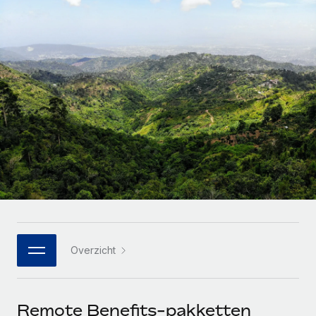
Zzp'ers internationaal onboarden en beheren
Betalingscalculator voor zzp'ers
Inloggen
Nederlands
Ontdek valuta-opties en betaalsnelheden voor
PEO
GROEIFASE
internationale zzp'ers
Ingewikkelde HR-taken eenvoudig uitbesteden
Français
Start-ups
Flexibele global HR en payroll solutions voor groeiende
LEREN MET REMOTE
Deutsch
bedrijven
INFRASTRUCTUUR
Onderzoek en gidsen
Remote Embedded
Mid-market
Español
HR naadloos in workflows integreren
Casestudy's
Teams uitbreiden met HR solutions op maat
Italiano
Platform
HR-woordenlijst
Enterprise
Ingebouwde essentiële HR-functies voor je team
Global HR voor grote bedrijven
Português (Portugal)
Checklists en templates
Verbinden
Nieuw
Bibliotheek met functiebeschrijvingen
日本語
AI-tools koppelen aan Remote met onze MCP
WERK MET ONS SAMEN
Overzicht
Strategische technologiepartners
Webinars
Integraties
한국어
Integreer global HR flexibel in je platform
Processen stroomlijnen met essentiële zakelijke tools
Evenementen
中文（简体）
Een partner worden
Remote Benefits-pakketten
Newsroom