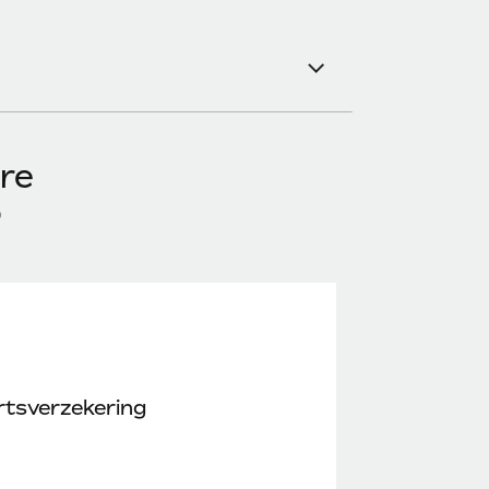
re
o
rtsverzekering