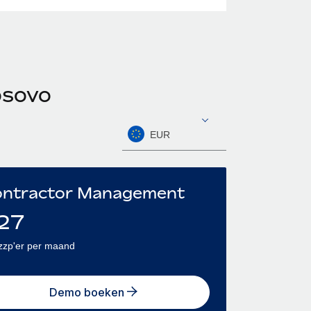
osovo
EUR
ntractor Management
27
zzp'er per maand
Demo boeken