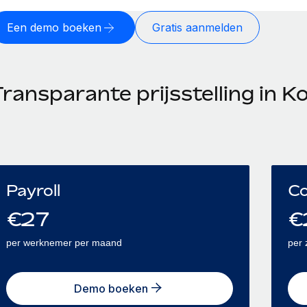
Een demo boeken
Gratis aanmelden
ransparante prijsstelling in K
Payroll
Co
€
27
€
per werknemer per maand
per 
Demo boeken