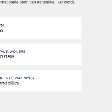
rnationale bedrijven aantrekkelijker wordt.
UTA
o
TAL INWONERS
61.985
UENTIE VAN PAYROLL
ndelijks