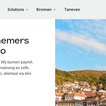
Solutions
Bronnen
Tarieven
nemers
vo
ij kunnen payroll,
naleving en zelfs
o, allemaal via één