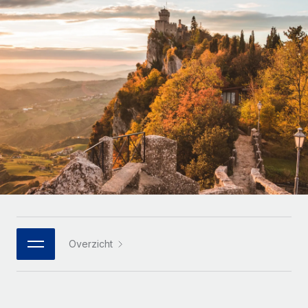
Zzp'ers internationaal onboarden en beheren
Betalingscalculator voor zzp'ers
Inloggen
Nederlands
Ontdek valuta-opties en betaalsnelheden voor
PEO
GROEIFASE
internationale zzp'ers
Ingewikkelde HR-taken eenvoudig uitbesteden
Français
Start-ups
Flexibele global HR en payroll solutions voor groeiende
LEREN MET REMOTE
Deutsch
bedrijven
INFRASTRUCTUUR
Onderzoek en gidsen
Remote Embedded
Mid-market
Español
HR naadloos in workflows integreren
Casestudy's
Teams uitbreiden met HR solutions op maat
Italiano
Platform
HR-woordenlijst
Enterprise
Ingebouwde essentiële HR-functies voor je team
Global HR voor grote bedrijven
Português (Portugal)
Checklists en templates
Verbinden
Nieuw
Bibliotheek met functiebeschrijvingen
日本語
AI-tools koppelen aan Remote met onze MCP
WERK MET ONS SAMEN
Overzicht
Strategische technologiepartners
Webinars
Integraties
한국어
Integreer global HR flexibel in je platform
Processen stroomlijnen met essentiële zakelijke tools
Evenementen
中文（简体）
Een partner worden
Newsroom