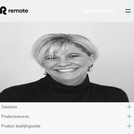
Demo boeken
Blog
Sally Flaxman
Sally is expert in internationale compliance op het gebied van
immigratie. Sally's carrière omvat meerdere jaren in financiële,
operationele en HR-functies bij multinationals. Sally heeft als Senior
Mobility Manager bij Remote een essentiële rol, omdat ze het onze
klanten mogelijk maakt om werknemers over te plaatsen en ze over de
hele wereld legaal te laten werken.
Solutions
Productservices
Product bedrijfsgrootte