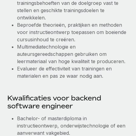
trainingsbehoeften van de doelgroep vast te
Secundaire arbeidsvoorwaarden
stellen en geschikte trainingsdoelen te
BLOG
Eenvoudig secundaire arbeidsvoorwaarden
ontwikkelen.
beheren
Beproefde theorieën, praktijken en methoden
Productupdates van Remote: Gusto- en Xero-
voor instructieontwerp toepassen om boeiende
integraties en Contractor Management Plus
cursusinhoud te creëren.
Het blijft de missie van Remote om alle soorten bedrijven
Multimediatechnologie en
te helpen bij het aannemen, beheren en...
auteursgereedschappen gebruiken om
leermateriaal van hoge kwaliteit te produceren.
Meer informatie
Evalueer de effectiviteit van trainingen en
materialen en pas ze waar nodig aan.
Hoe Phiture 55 werknemers in 19 landen
beheert met Remote
Kwalificaties voor backend
Phiture, een toonaangevende leider in de wereldwijde
software engineer
mobiele groeiadviessector, zet zich sinds 2016...
Bachelor- of masterdiploma in
Meer informatie
instructieontwerp, onderwijstechnologie of een
aanverwant vakgebied.