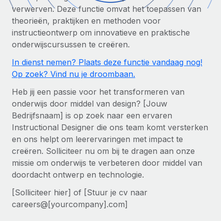
Zzp'ers internationaal onboarden en beheren
Betalingscalculator voor zzp'ers
verwerven. Deze functie omvat het toepassen van
Inloggen
Nederlands
Ontdek valuta-opties en betaalsnelheden voor
theorieën, praktijken en methoden voor
PEO
GROEIFASE
internationale zzp'ers
instructieontwerp om innovatieve en praktische
Ingewikkelde HR-taken eenvoudig uitbesteden
Français
onderwijscursussen te creëren.
Start-ups
Flexibele global HR en payroll solutions voor groeiende
In dienst nemen? Plaats deze functie vandaag nog!
LEREN MET REMOTE
Deutsch
bedrijven
INFRASTRUCTUUR
Op zoek? Vind nu je droombaan.
Onderzoek en gidsen
Remote Embedded
Mid-market
Español
Heb jij een passie voor het transformeren van
HR naadloos in workflows integreren
Casestudy's
Teams uitbreiden met HR solutions op maat
onderwijs door middel van design? [Jouw
Italiano
Bedrijfsnaam] is op zoek naar een ervaren
Platform
HR-woordenlijst
Enterprise
Instructional Designer die ons team komt versterken
Ingebouwde essentiële HR-functies voor je team
Global HR voor grote bedrijven
Português (Portugal)
en ons helpt om leerervaringen met impact te
Checklists en templates
Verbinden
Nieuw
creëren. Solliciteer nu om bij te dragen aan onze
Bibliotheek met functiebeschrijvingen
日本語
AI-tools koppelen aan Remote met onze MCP
missie om onderwijs te verbeteren door middel van
WERK MET ONS SAMEN
doordacht ontwerp en technologie.
Strategische technologiepartners
Webinars
Integraties
한국어
[Solliciteer hier] of [Stuur je cv naar
Integreer global HR flexibel in je platform
Processen stroomlijnen met essentiële zakelijke tools
Evenementen
careers@[yourcompany].com]
中文（简体）
Een partner worden
Newsroom