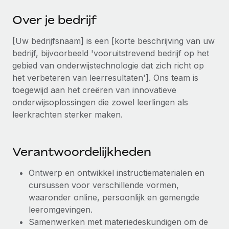
Ontdek hoe je met ons kunt samenwerken
DIENSTEN
Over je bedrijf
Inzicht in salaris en talent
Vraag een expert
Remote Build
Binnenkort beschikbaar
Krijg hulp van global HR- en juridische experts
Integraties en advies over AI-automatiseringen
[Uw bedrijfsnaam] is een [korte beschrijving van uw
Inzichtencentrum
bedrijf, bijvoorbeeld 'vooruitstrevend bedrijf op het
Achtergrondonderzoek
Support
gebied van onderwijstechnologie dat zich richt op
Vereenvoudig het screeningsproces van
CASESTUDY'S
het verbeteren van leerresultaten']. Ons team is
kandidaten
Alle bronnen bekijken
toegewijd aan het creëren van innovatieve
onderwijsoplossingen die zowel leerlingen als
Compliance Watchtower
leerkrachten sterker maken.
Blijf compliance-risico's voor
BLOG
Global Payroll
Apparaatbeheer
Verantwoordelijkheden
Lever en track wereldwijd IT-middelen
EOR en PEO
Ontwerp en ontwikkel instructiematerialen en
Entiteiten oprichten
Contractor Management
cursussen voor verschillende vormen,
Stel snel compliant entiteiten op
Belastingen
waaronder online, persoonlijk en gemengde
Mobiliteit en overplaatsing
leeromgevingen.
Naar de blog
Plaats werknemers moeiteloos over
Samenwerken met materiedeskundigen om de