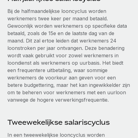
up op het gebied van gezondheid en welzijn,...
Secundaire arbeidsvoorwaarden
Bij de halfmaandelijkse looncyclus worden
BLOG
Eenvoudig secundaire arbeidsvoorwaarden
Meer informatie
werknemers twee keer per maand betaald.
beheren
Gewoonlijk worden werknemers op specifieke data
Productupdates van Remote: Gusto- en Xero-
betaald, zoals de 15e en de laatste dag van de
integraties en Contractor Management Plus
maand. Dit zal ertoe leiden dat werknemers 24
Het blijft de missie van Remote om alle soorten bedrijven
loonstroken per jaar ontvangen. Deze benadering
te helpen bij het aannemen, beheren en...
wordt vaak gebruikt voor zowel werknemers in
loondienst als werknemers op uurbasis. Het biedt
Meer informatie
een frequentere uitbetaling, waar sommige
werknemers de voorkeur aan geven voor een
betere budgettering, maar het kan ingewikkelder zijn
Hoe Phiture 55 werknemers in 19 landen
beheert met Remote
om te beheren voor werknemers met een uurloon
vanwege de hogere verwerkingsfrequentie.
Phiture, een toonaangevende leider in de wereldwijde
mobiele groeiadviessector, zet zich sinds 2016...
Meer informatie
Tweewekelijkse salariscyclus
In een tweewekelijkse looncyclus worden