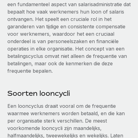
Zzp'ers internationaal onboarden en beheren
een fundamenteel aspect van salarisadministratie dat
Betalingscalculator voor zzp'ers
Inloggen
bepaalt hoe vaak werknemers hun loon of salaris
Nederlands
Ontdek valuta-opties en betaalsnelheden voor
PEO
GROEIFASE
ontvangen. Het speelt een cruciale rol in het
internationale zzp'ers
Ingewikkelde HR-taken eenvoudig uitbesteden
garanderen van tijdige en consistente compensatie
Français
Start-ups
voor werknemers, waardoor het een cruciaal
Flexibele global HR en payroll solutions voor groeiende
LEREN MET REMOTE
onderdeel is van personeelszaken en financiële
Deutsch
bedrijven
INFRASTRUCTUUR
operaties in elke organisatie. Het concept van een
Onderzoek en gidsen
Remote Embedded
Mid-market
betalingscyclus omvat niet alleen de frequentie van
Español
HR naadloos in workflows integreren
Casestudy's
Teams uitbreiden met HR solutions op maat
betalingen, maar ook de kenmerken die deze
frequentie bepalen.
Italiano
Platform
HR-woordenlijst
Enterprise
Ingebouwde essentiële HR-functies voor je team
Global HR voor grote bedrijven
Português (Portugal)
Checklists en templates
Soorten looncycli
Verbinden
Nieuw
Bibliotheek met functiebeschrijvingen
日本語
AI-tools koppelen aan Remote met onze MCP
WERK MET ONS SAMEN
Een looncyclus draait vooral om de frequentie
Strategische technologiepartners
Webinars
Integraties
waarmee werknemers worden betaald, en die kan
한국어
Integreer global HR flexibel in je platform
per organisatie sterk verschillen. De meest
Processen stroomlijnen met essentiële zakelijke tools
Evenementen
voorkomende looncycli zijn maandelijks,
中文（简体）
Een partner worden
halfmaandelijks, tweewekelijks en wekelijks. Laten
Newsroom