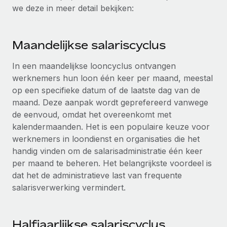
Ontdek hoe je met ons kunt samenwerken
DIENSTEN
we deze in meer detail bekijken:
Inzicht in salaris en talent
Vraag een expert
Remote Build
Binnenkort beschikbaar
Krijg hulp van global HR- en juridische experts
Integraties en advies over AI-automatiseringen
Inzichtencentrum
Maandelijkse salariscyclus
Achtergrondonderzoek
Support
In een maandelijkse looncyclus ontvangen
Vereenvoudig het screeningsproces van
CASESTUDY'S
werknemers hun loon één keer per maand, meestal
kandidaten
Alle bronnen bekijken
op een specifieke datum of de laatste dag van de
Hoe AI-pionier Weaviate zijn team met 120%
maand. Deze aanpak wordt geprefereerd vanwege
liet groeien met Remote
Compliance Watchtower
de eenvoud, omdat het overeenkomt met
Blijf compliance-risico's voor
BLOG
Weaviate in één oogopslag Weaviate bouwt open source,
kalendermaanden. Het is een populaire keuze voor
AI-first infrastructuur. De missie van het...
Global Payroll
Apparaatbeheer
werknemers in loondienst en organisaties die het
handig vinden om de salarisadministratie één keer
Lever en track wereldwijd IT-middelen
Meer informatie
EOR en PEO
per maand te beheren. Het belangrijkste voordeel is
Entiteiten oprichten
Contractor Management
dat het de administratieve last van frequente
Stel snel compliant entiteiten op
salarisverwerking vermindert.
De strategische samenwerking tussen
Belastingen
Reverse Tech en Remote voor zzp- en payroll-
Mobiliteit en overplaatsing
beheer
Naar de blog
Plaats werknemers moeiteloos over
Halfjaarlijkse salariscyclus
Reverse Tech in een oogopslag Reverse Tech, een start-