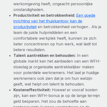
werkomgeving heeft, ongeacht persoonlijke
Secundaire arbeidsvoorwaarden
omstandigheden.
BLOG
Eenvoudig secundaire arbeidsvoorwaarden
Productiviteit en betrokkenheid:
Een goede
beheren
inrichting van het thuiskantoor kan de
Productupdates van Remote: Gusto- en Xero-
integraties en Contractor Management Plus
productiviteit
en betrokkenheid verhogen . Als je
team de juiste hulpmiddelen en een
Het blijft de missie van Remote om alle soorten bedrijven
comfortabele werkplek heeft, kunnen ze zich
te helpen bij het aannemen, beheren en...
beter concentreren op hun werk, wat leidt tot
Meer informatie
betere resultaten.
Talent aantrekken en behouden:
In een
globale markt kan het aanbieden van een WFH-
Hoe Phiture 55 werknemers in 19 landen
stoeslag je organisatie aantrekkelijker maken
beheert met Remote
voor potentiële werknemers. Het laat je huidige
werknemers ook zien dat je om hun welzijn
Phiture, een toonaangevende leider in de wereldwijde
geeft, wat helpt om talent te behouden.
mobiele groeiadviessector, zet zich sinds 2016...
Kosteneffectiviteit:
Hoewel er vooraf kosten
Meer informatie
zijn, kan een WFH-bonus je op de lange termijn
geld besparen. Het zou de behoefte aan