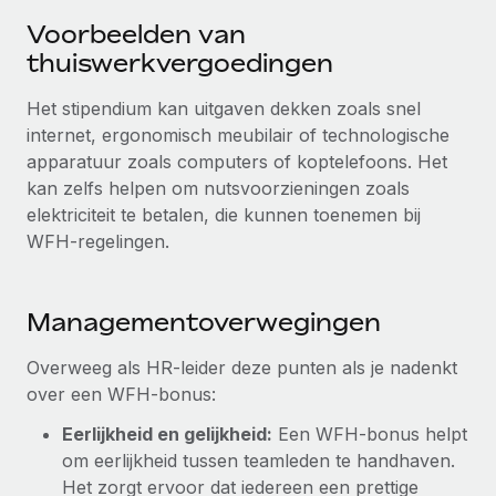
Ontdek hoe je met ons kunt samenwerken
DIENSTEN
Voorbeelden van
Inzicht in salaris en talent
Vraag een expert
Remote Build
Binnenkort beschikbaar
thuiswerkvergoedingen
Krijg hulp van global HR- en juridische experts
Integraties en advies over AI-automatiseringen
Inzichtencentrum
Het stipendium kan uitgaven dekken zoals snel
Achtergrondonderzoek
internet, ergonomisch meubilair of technologische
Support
Vereenvoudig het screeningsproces van
CASESTUDY'S
apparatuur zoals computers of koptelefoons. Het
kandidaten
Alle bronnen bekijken
kan zelfs helpen om nutsvoorzieningen zoals
elektriciteit te betalen, die kunnen toenemen bij
Compliance Watchtower
WFH-regelingen.
Blijf compliance-risico's voor
BLOG
Global Payroll
Apparaatbeheer
Managementoverwegingen
Lever en track wereldwijd IT-middelen
EOR en PEO
Overweeg als HR-leider deze punten als je nadenkt
Entiteiten oprichten
Contractor Management
over een WFH-bonus:
Stel snel compliant entiteiten op
Belastingen
Eerlijkheid en gelijkheid:
Een WFH-bonus helpt
Mobiliteit en overplaatsing
om eerlijkheid tussen teamleden te handhaven.
Naar de blog
Plaats werknemers moeiteloos over
Het zorgt ervoor dat iedereen een prettige