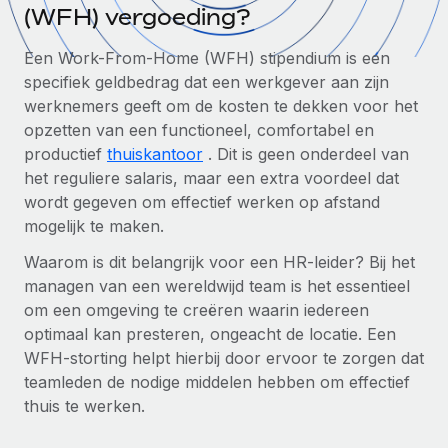
Zzp'ers internationaal onboarden en beheren
(WFH) vergoeding?
Betalingscalculator voor zzp'ers
Inloggen
Nederlands
Ontdek valuta-opties en betaalsnelheden voor
PEO
Een Work-From-Home (WFH) stipendium is een
GROEIFASE
internationale zzp'ers
Ingewikkelde HR-taken eenvoudig uitbesteden
specifiek geldbedrag dat een werkgever aan zijn
Français
Start-ups
werknemers geeft om de kosten te dekken voor het
Flexibele global HR en payroll solutions voor groeiende
opzetten van een functioneel, comfortabel en
LEREN MET REMOTE
Deutsch
bedrijven
INFRASTRUCTUUR
productief
thuiskantoor
. Dit is geen onderdeel van
Onderzoek en gidsen
Remote Embedded
het reguliere salaris, maar een extra voordeel dat
Mid-market
Español
HR naadloos in workflows integreren
wordt gegeven om effectief werken op afstand
Casestudy's
Teams uitbreiden met HR solutions op maat
mogelijk te maken.
Italiano
Platform
HR-woordenlijst
Enterprise
Waarom is dit belangrijk voor een HR-leider? Bij het
Ingebouwde essentiële HR-functies voor je team
Global HR voor grote bedrijven
Português (Portugal)
Checklists en templates
managen van een wereldwijd team is het essentieel
Verbinden
Nieuw
om een omgeving te creëren waarin iedereen
Bibliotheek met functiebeschrijvingen
日本語
AI-tools koppelen aan Remote met onze MCP
optimaal kan presteren, ongeacht de locatie. Een
WERK MET ONS SAMEN
WFH-storting helpt hierbij door ervoor te zorgen dat
Strategische technologiepartners
Webinars
Integraties
한국어
teamleden de nodige middelen hebben om effectief
Integreer global HR flexibel in je platform
Processen stroomlijnen met essentiële zakelijke tools
thuis te werken.
Evenementen
中文（简体）
Een partner worden
Newsroom