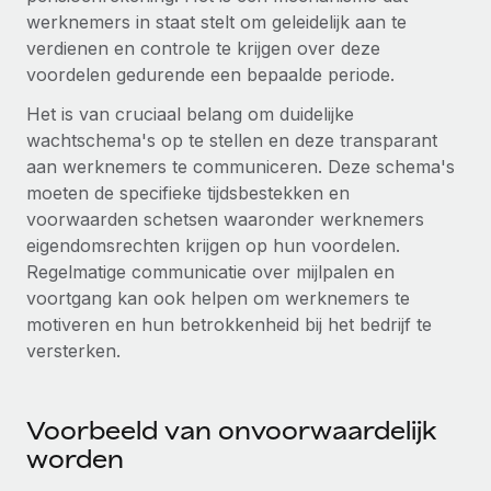
Zzp'ers internationaal onboarden en beheren
Betalingscalculator voor zzp'ers
werknemers in staat stelt om geleidelijk aan te
Inloggen
Nederlands
Ontdek valuta-opties en betaalsnelheden voor
verdienen en controle te krijgen over deze
PEO
GROEIFASE
internationale zzp'ers
voordelen gedurende een bepaalde periode.
Ingewikkelde HR-taken eenvoudig uitbesteden
Français
Start-ups
Het is van cruciaal belang om duidelijke
Flexibele global HR en payroll solutions voor groeiende
wachtschema's op te stellen en deze transparant
LEREN MET REMOTE
Deutsch
bedrijven
INFRASTRUCTUUR
aan werknemers te communiceren. Deze schema's
Onderzoek en gidsen
Remote Embedded
moeten de specifieke tijdsbestekken en
Mid-market
Español
HR naadloos in workflows integreren
voorwaarden schetsen waaronder werknemers
Casestudy's
Teams uitbreiden met HR solutions op maat
eigendomsrechten krijgen op hun voordelen.
Italiano
Platform
HR-woordenlijst
Enterprise
Regelmatige communicatie over mijlpalen en
Ingebouwde essentiële HR-functies voor je team
Global HR voor grote bedrijven
voortgang kan ook helpen om werknemers te
Português (Portugal)
Checklists en templates
motiveren en hun betrokkenheid bij het bedrijf te
Verbinden
Nieuw
versterken.
Bibliotheek met functiebeschrijvingen
日本語
AI-tools koppelen aan Remote met onze MCP
WERK MET ONS SAMEN
Strategische technologiepartners
Webinars
Integraties
한국어
Voorbeeld van onvoorwaardelijk
Integreer global HR flexibel in je platform
Processen stroomlijnen met essentiële zakelijke tools
Evenementen
worden
中文（简体）
Een partner worden
Newsroom