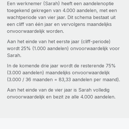
Ontdek hoe je met ons kunt samenwerken
DIENSTEN
Een werknemer (Sarah) heeft een aandelenoptie
toegekend gekregen van 4.000 aandelen, met een
Inzicht in salaris en talent
Vraag een expert
Remote Build
Binnenkort beschikbaar
wachtperiode van vier jaar. Dit schema bestaat uit
Krijg hulp van global HR- en juridische experts
Integraties en advies over AI-automatiseringen
Inzichtencentrum
een cliff van één jaar en vervolgens maandelijks
onvoorwaardelijk worden.
Achtergrondonderzoek
Support
Vereenvoudig het screeningsproces van
CASESTUDY'S
Aan het einde van het eerste jaar (cliff-periode)
kandidaten
Alle bronnen bekijken
wordt 25% (1.000 aandelen) onvoorwaardelijk voor
Sarah.
Compliance Watchtower
In de komende drie jaar wordt de resterende 75%
Blijf compliance-risico's voor
BLOG
(3.000 aandelen) maandelijks onvoorwaardelijk
Global Payroll
Apparaatbeheer
(3.000 / 36 maanden = 83,33 aandelen per maand).
Lever en track wereldwijd IT-middelen
EOR en PEO
Aan het einde van de vier jaar is Sarah volledig
onvoorwaardelijk en bezit ze alle 4.000 aandelen.
Entiteiten oprichten
Contractor Management
Stel snel compliant entiteiten op
Belastingen
Mobiliteit en overplaatsing
Naar de blog
Plaats werknemers moeiteloos over