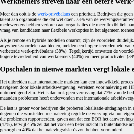
Werknemers streven naar een betere werk-
Meer dan ooit is de
werk-privébalans
een prioriteit. Bedrijven die geen f
talent aan organisaties die dat wel doen. 73% van de wervingsverantwo
medewerkers hebben verloren aan organisaties die meer flexibiliteit aa
vraag van kandidaten naar flexibele werkopties in het algemeen toenee
Als je remote en hybride modellen omarmt, zijn de voordelen duidelijk
anywhere'-voordelen aanbieden, melden een hogere tevredenheid van
verbeterde werk-privébalans (38%). Tegelijkertijd omvatten de voorde
hogere tevredenheid van werknemers (40%) en meer productiviteit (39
Opschalen in nieuwe markten vergt lokale e
Het uitbreiden naar internationale markten kan een ingewikkeld proces z
navigeren door lokale arbeidswetgeving, vereisten voor naleving en H
ontmoedigend zijn. Het is dan ook geen verrassing dat 77% van de bedr
maanden problemen heeft ondervonden met internationale arbeidswetg
De last is groter voor bedrijven die proberen lokalisatie-uitdagingen i
degenen die worstelden met naleving regelde de werving via hun eige
die problemen rapporteerden, gaven aan dat een EOR het aanwervings
(47%), terwijl 45% zei dat het voor een beter inzicht in buitenlandse 
gezorgd en 40% dat het nalevingsrisico's zou hebben verminderd.