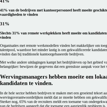
41%
41% van de bedrijven met kantoorpersoneel heeft moeite geschikte
vaardigheden te vinden
31%
Slechts 31% van remote werkplekken heeft moeite om kandidaten 
vinden
Organisaties met remote werkmodellen vinden het makkelijker om toega
talentpool, waardoor het minder lastig is om gekwalificeerde kandidate
vinden dan bij traditionele kantoorgebaseerde bedrijven.
Met welke andere uitdagingen kampt het bedrijfsleven op het gebied v
belangrijker: bewijzen de gegevens dat een grensloze aanpak voor het 
Wervingsmanagers hebben moeite om lokaa
kandidaten te vinden.
In de hele sector hebben bedrijven te maken met een groeiend tekort 
wervingsverantwoordelijken meldt dat ze moeite hebben om gekwalific
Sterker nog, 65% van de recruiters meldt een toename van ondergekwali
van de bedrijven aangeeft dat die toename een aanzienlijk probleem is.