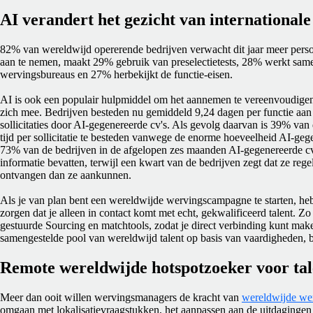
AI verandert het gezicht van international
82% van wereldwijd opererende bedrijven verwacht dit jaar meer perso
aan te nemen, maakt 29% gebruik van preselectietests, 28% werkt same
wervingsbureaus en 27% herbekijkt de functie-eisen.
AI is ook een populair hulpmiddel om het aannemen te vereenvoudigen
zich mee. Bedrijven besteden nu gemiddeld 9,24 dagen per functie aan h
sollicitaties door AI-gegenereerde cv's. Als gevolg daarvan is 39% v
tijd per sollicitatie te besteden vanwege de enorme hoeveelheid AI-geg
73% van de bedrijven in de afgelopen zes maanden AI-gegenereerde cv
informatie bevatten, terwijl een kwart van de bedrijven zegt dat ze rege
ontvangen dan ze aankunnen.
Als je van plan bent een wereldwijde wervingscampagne te starten, he
zorgen dat je alleen in contact komt met echt, gekwalificeerd talent. Zo
gestuurde Sourcing en matchtools, zodat je direct verbinding kunt mak
samengestelde pool van wereldwijd talent op basis van vaardigheden, b
Remote wereldwijde hotspotzoeker voor tal
Meer dan ooit willen wervingsmanagers de kracht van
wereldwijde wer
omgaan met lokalisatievraagstukken, het aanpassen aan de uitdagingen