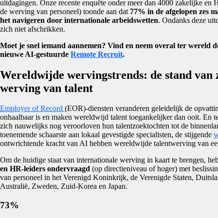
uitdagingen. Onze recente enquête onder meer dan 4000 zakelijke en H
de werving van personeel) toonde aan dat
77% in de afgelopen zes 
het navigeren door internationale arbeidswetten
. Ondanks deze uit
zich niet afschrikken.
Moet je snel iemand aannemen? Vind en neem overal ter wereld de
nieuwe AI-gestuurde
Remote Recruit
.
Wereldwijde wervingstrends: de stand van 
werving van talent
Employer of Record
(EOR)-diensten veranderen geleidelijk de opvattin
onhaalbaar is en maken wereldwijd talent toegankelijker dan ooit. En t
zich nauwelijks nog veroorloven hun talentzoektochten tot de binnenl
toenemende schaarste aan lokaal gevestigde specialisten, de stijgende
w
ontwrichtende kracht van AI hebben wereldwijde talentwerving van ee
Om de huidige staat van internationale werving in kaart te brengen, 
en HR-leiders ondervraagd
(op directieniveau of hoger) met besliss
van personeel in het Verenigd Koninkrijk, de Verenigde Staten, Duitsla
Australië, Zweden, Zuid-Korea en Japan.
73%