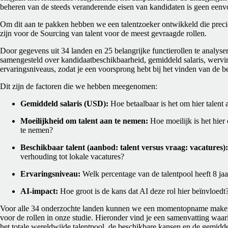
beheren van de steeds veranderende eisen van kandidaten is geen een
Om dit aan te pakken hebben we een talentzoeker ontwikkeld die precie
zijn voor de Sourcing van talent voor de meest gevraagde rollen.
Door gegevens uit 34 landen en 25 belangrijke functierollen te analys
samengesteld over kandidaatbeschikbaarheid, gemiddeld salaris, wervi
ervaringsniveaus, zodat je een voorsprong hebt bij het vinden van de be
Dit zijn de factoren die we hebben meegenomen:
Gemiddeld salaris (USD):
Hoe betaalbaar is het om hier talent
Moeilijkheid om talent aan te nemen:
Hoe moeilijk is het hier 
te nemen?
Beschikbaar talent (aanbod: talent versus vraag: vacatures):
verhouding tot lokale vacatures?
Ervaringsniveau:
Welk percentage van de talentpool heeft 8 jaa
AI-impact:
Hoe groot is de kans dat AI deze rol hier beïnvloedt
Voor alle 34 onderzochte landen kunnen we een momentopname maken 
voor de rollen in onze studie. Hieronder vind je een samenvatting waar
het totale wereldwijde talentpool, de beschikbare kansen en de gemiddel