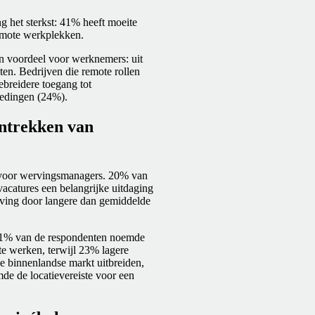
 het sterkst: 41% heeft moeite
remote werkplekken.
en voordeel voor werknemers: uit
taten. Bedrijven die remote rollen
ebreidere toegang tot
iedingen (24%).
antrekken van
 voor wervingsmanagers. 20% van
vacatures een belangrijke uitdaging
rving door langere dan gemiddelde
 31% van de respondenten noemde
e werken, terwijl 23% lagere
de binnenlandse markt uitbreiden,
de de locatievereiste voor een