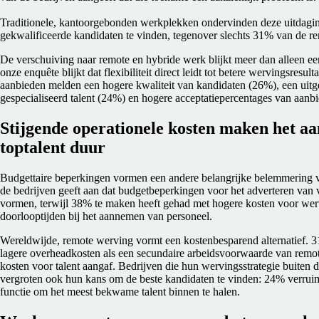
Traditionele, kantoorgebonden werkplekken ondervinden deze uitdaging
gekwalificeerde kandidaten te vinden, tegenover slechts 31% van de 
De verschuiving naar remote en hybride werk blijkt meer dan alleen e
onze enquête blijkt dat flexibiliteit direct leidt tot betere wervingsresul
aanbieden melden een hogere kwaliteit van kandidaten (26%), een uitg
gespecialiseerd talent (24%) en hogere acceptatiepercentages van aanb
Stijgende operationele kosten maken het a
toptalent duur
Budgettaire beperkingen vormen een andere belangrijke belemmering
de bedrijven geeft aan dat budgetbeperkingen voor het adverteren van 
vormen, terwijl 38% te maken heeft gehad met hogere kosten voor we
doorlooptijden bij het aannemen van personeel.
Wereldwijde, remote werving vormt een kostenbesparend alternatief.
lagere overheadkosten als een secundaire arbeidsvoorwaarde van remot
kosten voor talent aangaf. Bedrijven die hun wervingsstrategie buiten 
vergroten ook hun kans om de beste kandidaten te vinden: 24% verruim
functie om het meest bekwame talent binnen te halen.