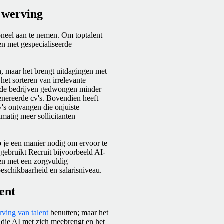
e werving
neel aan te nemen. Om top­talent
n met gespecialiseerde
, maar het brengt uitdagingen met
et sorteren van irrelevante
an de bedrijven gedwongen minder
enereerde cv's. Bovendien heeft
's ontvangen die onjuiste
lmatig meer sollicitanten
b je een manier nodig om ervoor te
 gebruikt Recruit bijvoorbeeld AI-
en met een zorgvuldig
eschikbaarheid en salarisniveau.
ent
ving van talent
benutten; maar het
 die AI met zich meebrengt en het