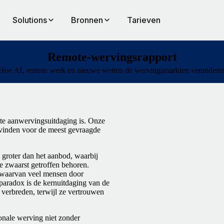
Solutions
Bronnen
Tarieven
Remote-wervingsrapport
Hoe AI, remote werk en nieuwe wetten de wervingsmarkten verandere
te aanwervingsuitdaging is. Onze
e vinden voor de meest gevraagde
 groter dan het aanbod, waarbij
 de zwaarst getroffen behoren.
nt waarvan veel mensen door
paradox is de kernuitdaging van de
 verbreden, terwijl ze vertrouwen
tionale werving niet zonder