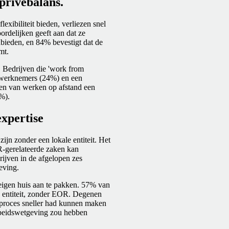
privébalans.
lexibiliteit bieden, verliezen snel
ordelijken geeft aan dat ze
nbieden, en 84% bevestigt dat de
mt.
. Bedrijven die 'work from
 werknemers (24%) en een
len van werken op afstand een
%).
xpertise
ijn zonder een lokale entiteit. Het
R-gerelateerde zaken kan
ijven in de afgelopen zes
eving.
n eigen huis aan te pakken. 57% van
n entiteit, zonder EOR. Degenen
proces sneller had kunnen maken
arbeidswetgeving zou hebben