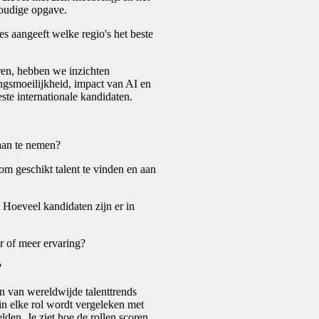
voudige opgave.
s aangeeft welke regio's het beste
eren, hebben we inzichten
ngsmoeilijkheid, impact van AI en
ste internationale kandidaten.
 aan te nemen?
om geschikt talent te vinden en aan
Hoeveel kandidaten zijn er in
r of meer ervaring?
?
van wereldwijde talenttrends
in elke rol wordt vergeleken met
den. Je ziet hoe de rollen scoren