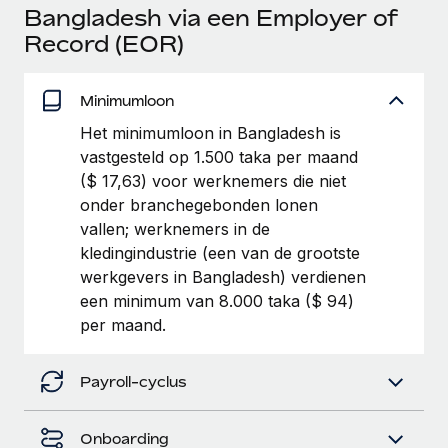
Ontdek hoe je met ons kunt samenwerken
DIENSTEN
Bangladesh via een Employer of
Record (EOR)
Inzicht in salaris en talent
Vraag een expert
Remote Build
Binnenkort beschikbaar
Krijg hulp van global HR- en juridische experts
Integraties en advies over AI-automatiseringen
Inzichtencentrum
Minimumloon
Achtergrondonderzoek
Support
Het minimumloon in Bangladesh is
Vereenvoudig het screeningsproces van
CASESTUDY'S
vastgesteld op 1.500 taka per maand
kandidaten
Alle bronnen bekijken
($ 17,63) voor werknemers die niet
onder branchegebonden lonen
Compliance Watchtower
vallen; werknemers in de
Blijf compliance-risico's voor
BLOG
kledingindustrie (een van de grootste
Global Payroll
Apparaatbeheer
werkgevers in Bangladesh) verdienen
Lever en track wereldwijd IT-middelen
een minimum van 8.000 taka ($ 94)
EOR en PEO
per maand.
Entiteiten oprichten
Contractor Management
Stel snel compliant entiteiten op
Payroll-cyclus
Belastingen
Mobiliteit en overplaatsing
Naar de blog
Plaats werknemers moeiteloos over
Onboarding