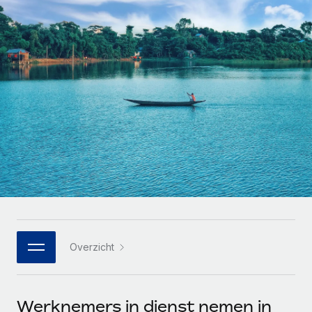
Zzp'ers internationaal onboarden en beheren
Betalingscalculator voor zzp'ers
Inloggen
Nederlands
Ontdek valuta-opties en betaalsnelheden voor
PEO
GROEIFASE
internationale zzp'ers
Ingewikkelde HR-taken eenvoudig uitbesteden
Français
Start-ups
Flexibele global HR en payroll solutions voor groeiende
LEREN MET REMOTE
Deutsch
bedrijven
INFRASTRUCTUUR
Onderzoek en gidsen
Remote Embedded
Mid-market
Español
HR naadloos in workflows integreren
Casestudy's
Teams uitbreiden met HR solutions op maat
Italiano
Platform
HR-woordenlijst
Enterprise
Ingebouwde essentiële HR-functies voor je team
Global HR voor grote bedrijven
Português (Portugal)
Checklists en templates
Verbinden
Nieuw
Bibliotheek met functiebeschrijvingen
日本語
AI-tools koppelen aan Remote met onze MCP
WERK MET ONS SAMEN
Overzicht
Strategische technologiepartners
Webinars
Integraties
한국어
Integreer global HR flexibel in je platform
Processen stroomlijnen met essentiële zakelijke tools
Evenementen
中文（简体）
Een partner worden
Werknemers in dienst nemen in
Newsroom