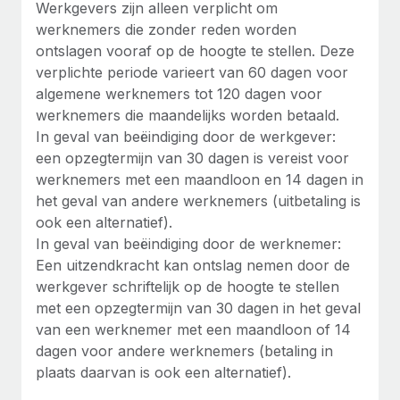
Werkgevers zijn alleen verplicht om
Secundaire arbeidsvoorwaarden
werknemers die zonder reden worden
BLOG
Eenvoudig secundaire arbeidsvoorwaarden
ontslagen vooraf op de hoogte te stellen. Deze
beheren
verplichte periode varieert van 60 dagen voor
Productupdates van Remote: Gusto- en Xero-
algemene werknemers tot 120 dagen voor
integraties en Contractor Management Plus
werknemers die maandelijks worden betaald.
Het blijft de missie van Remote om alle soorten bedrijven
In geval van beëindiging door de werkgever:
te helpen bij het aannemen, beheren en...
een opzegtermijn van 30 dagen is vereist voor
werknemers met een maandloon en 14 dagen in
Meer informatie
het geval van andere werknemers (uitbetaling is
ook een alternatief).
In geval van beëindiging door de werknemer:
Hoe Phiture 55 werknemers in 19 landen
Een uitzendkracht kan ontslag nemen door de
beheert met Remote
werkgever schriftelijk op de hoogte te stellen
Phiture, een toonaangevende leider in de wereldwijde
met een opzegtermijn van 30 dagen in het geval
mobiele groeiadviessector, zet zich sinds 2016...
van een werknemer met een maandloon of 14
dagen voor andere werknemers (betaling in
Meer informatie
plaats daarvan is ook een alternatief).