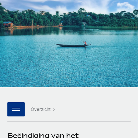
Zzp'ers internationaal onboarden en beheren
Betalingscalculator voor zzp'ers
Inloggen
Nederlands
Ontdek valuta-opties en betaalsnelheden voor
PEO
GROEIFASE
internationale zzp'ers
Ingewikkelde HR-taken eenvoudig uitbesteden
Français
Start-ups
Flexibele global HR en payroll solutions voor groeiende
LEREN MET REMOTE
Deutsch
bedrijven
INFRASTRUCTUUR
Onderzoek en gidsen
Remote Embedded
Mid-market
Español
HR naadloos in workflows integreren
Casestudy's
Teams uitbreiden met HR solutions op maat
Italiano
Platform
HR-woordenlijst
Enterprise
Ingebouwde essentiële HR-functies voor je team
Global HR voor grote bedrijven
Português (Portugal)
Checklists en templates
Verbinden
Nieuw
Bibliotheek met functiebeschrijvingen
日本語
AI-tools koppelen aan Remote met onze MCP
WERK MET ONS SAMEN
Overzicht
Strategische technologiepartners
Webinars
Integraties
한국어
Integreer global HR flexibel in je platform
Processen stroomlijnen met essentiële zakelijke tools
Evenementen
中文（简体）
Een partner worden
Beëindiging van het
Newsroom