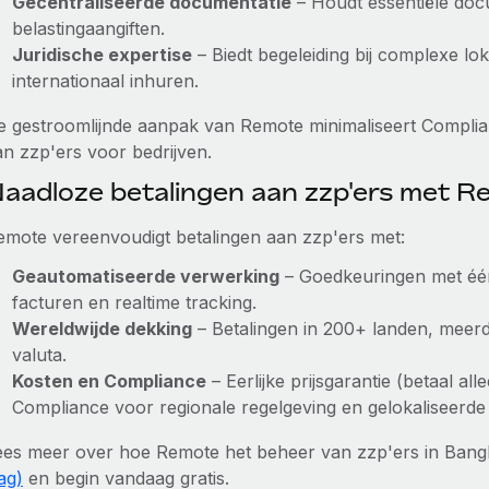
Gecentraliseerde documentatie
– Houdt essentiële docu
belastingaangiften.
Juridische expertise
– Biedt begeleiding bij complexe lo
internationaal inhuren.
e gestroomlijnde aanpak van Remote minimaliseert Complia
an zzp'ers voor bedrijven.
aadloze betalingen aan zzp'ers met 
emote vereenvoudigt betalingen aan zzp'ers met:
Geautomatiseerde verwerking
– Goedkeuringen met één 
facturen en realtime tracking.
Wereldwijde dekking
– Betalingen in 200+ landen, meerde
valuta.
Kosten en Compliance
– Eerlijke prijsgarantie (betaal a
Compliance voor regionale regelgeving en gelokaliseerde
ees meer over hoe Remote het beheer van zzp'ers in Bang
ag)
en begin vandaag gratis.