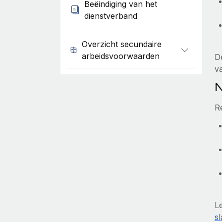
Beëindiging van het
dienstverband
Overzicht secundaire
arbeidsvoorwaarden
D
v
N
R
L
sl