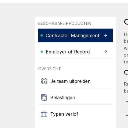
BESCHIKBARE PRODUCTEN
H
Contractor Management
b
w
Employer of Record
o
r
OVERZICHT
C
Je team uitbreiden
R
be
Belastingen
Typen verlof