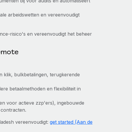
menten bij voor audits en automatiseert
kale arbeidswetten en vereenvoudigt
nce-risico's en vereenvoudigt het beheer
Remote
klik, bulkbetalingen, terugkerende
re betaalmethoden en flexibiliteit in
lleen voor actieve zzp'ers), ingebouwde
 contracten.
ladesh vereenvoudigt:
get started (Aan de