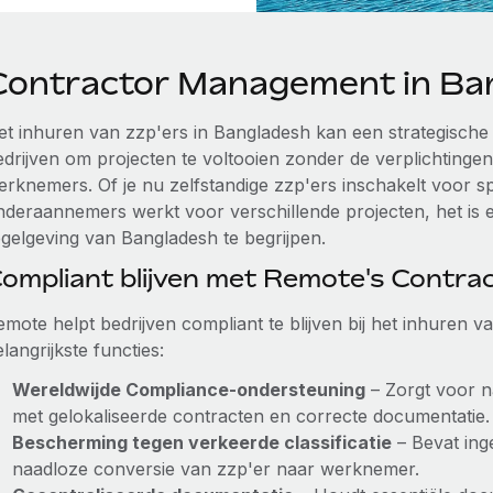
Contractor Management in Ba
et inhuren van zzp'ers in Bangladesh kan een strategische 
edrijven om projecten te voltooien zonder de verplichtinge
erknemers. Of je nu zelfstandige zzp'ers inschakelt voor sp
nderaannemers werkt voor verschillende projecten, het is e
egelgeving van Bangladesh te begrijpen.
ompliant blijven met Remote's Contr
emote helpt bedrijven compliant te blijven bij het inhuren 
langrijkste functies:
Wereldwijde Compliance-ondersteuning
– Zorgt voor n
met gelokaliseerde contracten en correcte documentatie.
Bescherming tegen verkeerde classificatie
– Bevat in
naadloze conversie van zzp'er naar werknemer.