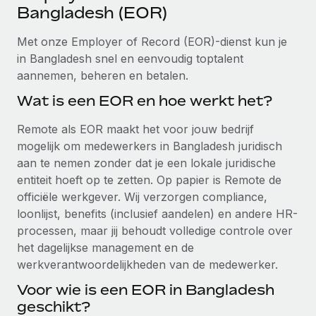
Ontdek hoe je met ons kunt samenwerken
DIENSTEN
Bangladesh (EOR)
Inzicht in salaris en talent
Vraag een expert
Remote Build
Binnenkort beschikbaar
Met onze Employer of Record (EOR)-dienst kun je
Krijg hulp van global HR- en juridische experts
Integraties en advies over AI-automatiseringen
in Bangladesh snel en eenvoudig toptalent
Inzichtencentrum
aannemen, beheren en betalen.
Achtergrondonderzoek
Support
Vereenvoudig het screeningsproces van
Wat is een EOR en hoe werkt het?
CASESTUDY'S
kandidaten
Alle bronnen bekijken
Remote als EOR maakt het voor jouw bedrijf
Hoe AI-pionier Weaviate zijn team met 120%
liet groeien met Remote
Compliance Watchtower
mogelijk om medewerkers in Bangladesh juridisch
Blijf compliance-risico's voor
aan te nemen zonder dat je een lokale juridische
BLOG
Weaviate in één oogopslag Weaviate bouwt open source,
entiteit hoeft op te zetten. Op papier is Remote de
AI-first infrastructuur. De missie van het...
Global Payroll
Apparaatbeheer
officiële werkgever. Wij verzorgen compliance,
Lever en track wereldwijd IT-middelen
Meer informatie
loonlijst, benefits (inclusief aandelen) en andere HR-
EOR en PEO
processen, maar jij behoudt volledige controle over
Entiteiten oprichten
Contractor Management
het dagelijkse management en de
Stel snel compliant entiteiten op
De strategische samenwerking tussen
werkverantwoordelijkheden van de medewerker.
Belastingen
Reverse Tech en Remote voor zzp- en payroll-
Voor wie is een EOR in Bangladesh
Mobiliteit en overplaatsing
beheer
Naar de blog
geschikt?
Plaats werknemers moeiteloos over
Reverse Tech in een oogopslag Reverse Tech, een start-