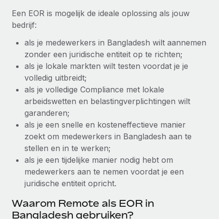
up op het gebied van gezondheid en welzijn,...
Een EOR is mogelijk de ideale oplossing als jouw
Secundaire arbeidsvoorwaarden
BLOG
bedrijf:
Eenvoudig secundaire arbeidsvoorwaarden
Meer informatie
beheren
als je medewerkers in Bangladesh wilt aannemen
Productupdates van Remote: Gusto- en Xero-
zonder een juridische entiteit op te richten;
integraties en Contractor Management Plus
als je lokale markten wilt testen voordat je je
Het blijft de missie van Remote om alle soorten bedrijven
volledig uitbreidt;
te helpen bij het aannemen, beheren en...
als je volledige Compliance met lokale
arbeidswetten en belastingverplichtingen wilt
Meer informatie
garanderen;
als je een snelle en kosteneffectieve manier
Hoe Phiture 55 werknemers in 19 landen
zoekt om medewerkers in Bangladesh aan te
beheert met Remote
stellen en in te werken;
als je een tijdelijke manier nodig hebt om
Phiture, een toonaangevende leider in de wereldwijde
medewerkers aan te nemen voordat je een
mobiele groeiadviessector, zet zich sinds 2016...
juridische entiteit opricht.
Meer informatie
Waarom Remote als EOR in
Bangladesh gebruiken?