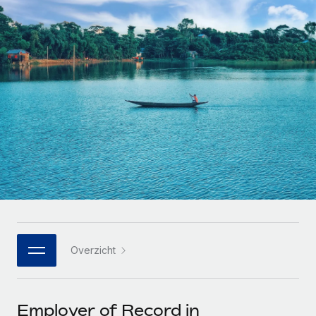
Zzp'ers internationaal onboarden en beheren
Betalingscalculator voor zzp'ers
Inloggen
Nederlands
Ontdek valuta-opties en betaalsnelheden voor
PEO
GROEIFASE
internationale zzp'ers
Ingewikkelde HR-taken eenvoudig uitbesteden
Français
Start-ups
Flexibele global HR en payroll solutions voor groeiende
LEREN MET REMOTE
Deutsch
bedrijven
INFRASTRUCTUUR
Onderzoek en gidsen
Remote Embedded
Mid-market
Español
HR naadloos in workflows integreren
Casestudy's
Teams uitbreiden met HR solutions op maat
Italiano
Platform
HR-woordenlijst
Enterprise
Ingebouwde essentiële HR-functies voor je team
Global HR voor grote bedrijven
Português (Portugal)
Checklists en templates
Verbinden
Nieuw
Bibliotheek met functiebeschrijvingen
日本語
AI-tools koppelen aan Remote met onze MCP
WERK MET ONS SAMEN
Overzicht
Strategische technologiepartners
Webinars
Integraties
한국어
Integreer global HR flexibel in je platform
Processen stroomlijnen met essentiële zakelijke tools
Evenementen
中文（简体）
Een partner worden
Employer of Record in
Newsroom