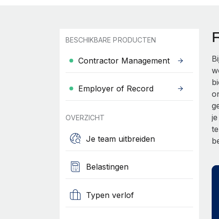
BESCHIKBARE PRODUCTEN
B
Contractor Management
w
b
Employer of Record
o
g
j
OVERZICHT
t
Je team uitbreiden
b
Belastingen
Typen verlof