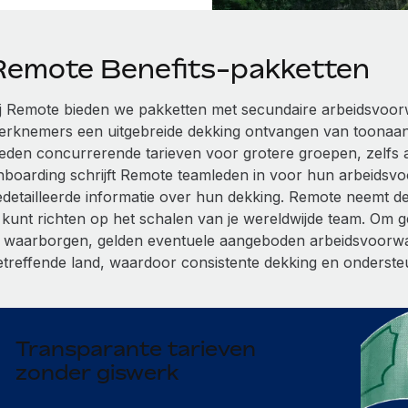
Remote Benefits-pakketten
ij Remote bieden we pakketten met secundaire arbeidsvoor
erknemers een uitgebreide dekking ontvangen van toonaa
ieden concurrerende tarieven voor grotere groepen, zelfs al
nboarding schrijft Remote teamleden in voor hun arbeidsv
edetailleerde informatie over hun dekking. Remote neemt de v
e kunt richten op het schalen van je wereldwijde team. Om 
e waarborgen, gelden eventuele aangeboden arbeidsvoorwaa
etreffende land, waardoor consistente dekking en ondersteu
Transparante tarieven
zonder giswerk