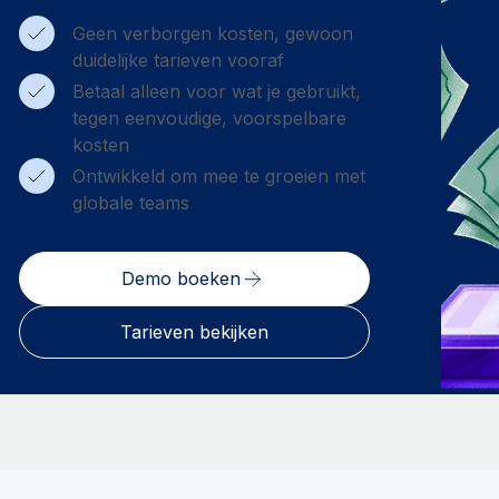
Geen verborgen kosten, gewoon
duidelijke tarieven vooraf
Betaal alleen voor wat je gebruikt,
tegen eenvoudige, voorspelbare
kosten
Ontwikkeld om mee te groeien met
globale teams
Demo boeken
Tarieven bekijken