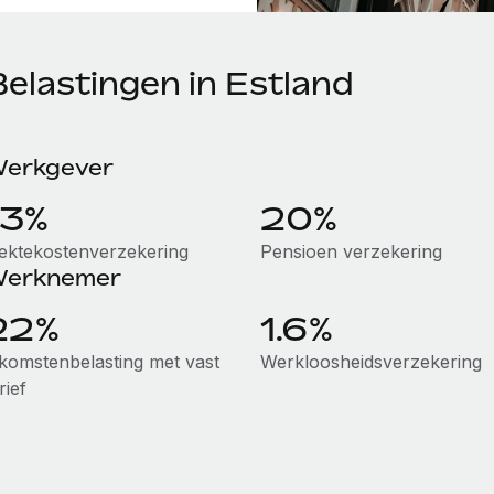
Belastingen in Estland
erkgever
13%
20%
iektekostenverzekering
Pensioen verzekering
erknemer
22%
1.6%
nkomstenbelasting met vast
Werkloosheidsverzekering
rief