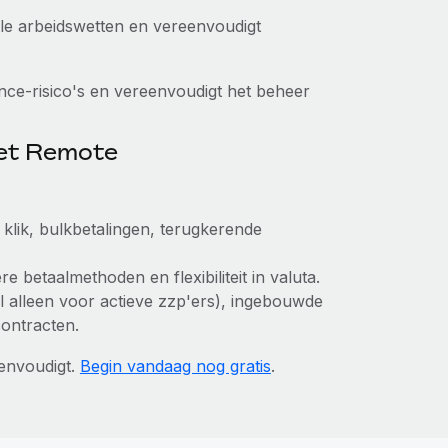
kale arbeidswetten en vereenvoudigt
ce-risico's en vereenvoudigt het beheer
met Remote
klik, bulkbetalingen, terugkerende
e betaalmethoden en flexibiliteit in valuta.
aal alleen voor actieve zzp'ers), ingebouwde
contracten.
envoudigt.
Begin vandaag nog gratis
.