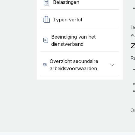
Belastingen
Typen verlof
D
v
Beëindiging van het
dienstverband
Z
R
Overzicht secundaire
arbeidsvoorwaarden
O