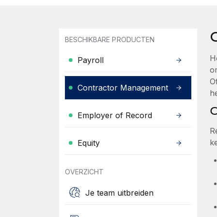
BESCHIKBARE PRODUCTEN
H
Payroll
o
O
Contractor Management
he
C
Employer of Record
R
k
Equity
OVERZICHT
Je team uitbreiden