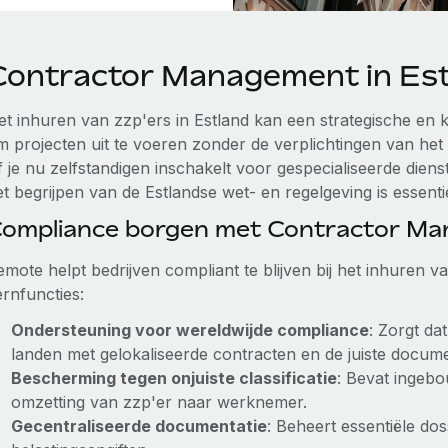
Contractor Management in Es
et inhuren van zzp'ers in Estland kan een strategische en k
m projecten uit te voeren zonder de verplichtingen van het
f je nu zelfstandigen inschakelt voor gespecialiseerde di
t begrijpen van de Estlandse wet- en regelgeving is essenti
ompliance borgen met Contractor M
emote helpt bedrijven compliant te blijven bij het inhuren 
ernfuncties:
Ondersteuning voor wereldwijde compliance
: Zorgt da
landen met gelokaliseerde contracten en de juiste docume
Bescherming tegen onjuiste classificatie
: Bevat ingeb
omzetting van zzp'er naar werknemer.
Gecentraliseerde documentatie
: Beheert essentiële dos