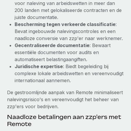
voor naleving van arbeidswetten in meer dan
Secundaire arbeidsvoorwaarden
200 landen met gelokaliseerde contracten en de
BLOG
Eenvoudig secundaire arbeidsvoorwaarden
juiste documentatie.
beheren
Bescherming tegen verkeerde classificatie
:
Productupdates van Remote: Gusto- en Xero-
Bevat ingebouwde nalevingscontroles en een
integraties en Contractor Management Plus
naadloze conversie van zzp'er naar werknemer.
Het blijft de missie van Remote om alle soorten bedrijven
Gecentraliseerde documentatie
: Bewaart
te helpen bij het aannemen, beheren en...
essentiële documenten voor audits en
automatiseert belastingaangiften.
Meer informatie
Juridische expertise
: Biedt begeleiding bij
complexe lokale arbeidswetten en vereenvoudigt
internationaal aannemen.
Hoe Phiture 55 werknemers in 19 landen
beheert met Remote
De gestroomlijnde aanpak van Remote minimaliseert
Phiture, een toonaangevende leider in de wereldwijde
nalevingsrisico's en vereenvoudigt het beheer van
mobiele groeiadviessector, zet zich sinds 2016...
zzp'ers voor bedrijven.
Meer informatie
Naadloze betalingen aan zzp'ers met
Remote