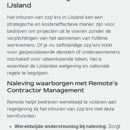
Ontdek hoe je met ons kunt samenwerken
DIENSTEN
IJsland
Inzicht in salaris en talent
Vraag een expert
Remote Build
Binnenkort beschikbaar
Het inhuren van zzp'ers in IJsland kan een
Krijg hulp van global HR- en juridische experts
Integraties en advies over AI-automatiseringen
strategische en kosteneffectieve manier zijn voor
Inzichtencentrum
bedrijven om projecten uit te voeren zonder de
Achtergrondonderzoek
Support
verplichtingen van het aannemen van fulltime
Vereenvoudig het screeningsproces van
CASESTUDY'S
werknemers. Of je nu zelfstandige zzp'ers inzet
kandidaten
Alle bronnen bekijken
voor gespecialiseerde diensten of onderaannemers
inschakelt voor uiteenlopende taken, het is
Compliance Watchtower
essentieel de IJslandse wetgeving en nationale
Blijf compliance-risico's voor
BLOG
regels te begrijpen.
Global Payroll
Apparaatbeheer
Naleving waarborgen met Remote's
Lever en track wereldwijd IT-middelen
EOR en PEO
Contractor Management
Entiteiten oprichten
Contractor Management
Remote helpt bedrijven wereldwijd te voldoen aan
Stel snel compliant entiteiten op
regelgeving bij het inhuren van zzp'ers met deze
Belastingen
kernfuncties:
Mobiliteit en overplaatsing
Naar de blog
Plaats werknemers moeiteloos over
Wereldwijde ondersteuning bij naleving
: Zorgt