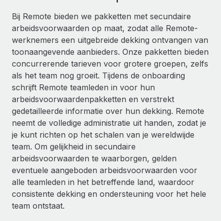
Ontdek hoe je met ons kunt samenwerken
DIENSTEN
Bij Remote bieden we pakketten met secundaire
Inzicht in salaris en talent
Vraag een expert
Remote Build
Binnenkort beschikbaar
arbeidsvoorwaarden op maat, zodat alle Remote-
Krijg hulp van global HR- en juridische experts
Integraties en advies over AI-automatiseringen
werknemers een uitgebreide dekking ontvangen van
Inzichtencentrum
toonaangevende aanbieders. Onze pakketten bieden
Achtergrondonderzoek
Support
concurrerende tarieven voor grotere groepen, zelfs
Vereenvoudig het screeningsproces van
CASESTUDY'S
als het team nog groeit. Tijdens de onboarding
kandidaten
Alle bronnen bekijken
schrijft Remote teamleden in voor hun
Hoe AI-pionier Weaviate zijn team met 120%
arbeidsvoorwaardenpakketten en verstrekt
liet groeien met Remote
Compliance Watchtower
gedetailleerde informatie over hun dekking. Remote
Blijf compliance-risico's voor
BLOG
Weaviate in één oogopslag Weaviate bouwt open source,
neemt de volledige administratie uit handen, zodat je
AI-first infrastructuur. De missie van het...
Global Payroll
je kunt richten op het schalen van je wereldwijde
Apparaatbeheer
team. Om gelijkheid in secundaire
Lever en track wereldwijd IT-middelen
Meer informatie
EOR en PEO
arbeidsvoorwaarden te waarborgen, gelden
Entiteiten oprichten
eventuele aangeboden arbeidsvoorwaarden voor
Contractor Management
Stel snel compliant entiteiten op
alle teamleden in het betreffende land, waardoor
De strategische samenwerking tussen
Belastingen
Reverse Tech en Remote voor zzp- en payroll-
consistente dekking en ondersteuning voor het hele
Mobiliteit en overplaatsing
beheer
team ontstaat.
Naar de blog
Plaats werknemers moeiteloos over
Reverse Tech in een oogopslag Reverse Tech, een start-