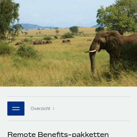
Zzp'ers internationaal onboarden en beheren
Betalingscalculator voor zzp'ers
Inloggen
Nederlands
Ontdek valuta-opties en betaalsnelheden voor
PEO
GROEIFASE
internationale zzp'ers
Ingewikkelde HR-taken eenvoudig uitbesteden
Français
Start-ups
Flexibele global HR en payroll solutions voor groeiende
LEREN MET REMOTE
Deutsch
bedrijven
INFRASTRUCTUUR
Onderzoek en gidsen
Remote Embedded
Mid-market
Español
HR naadloos in workflows integreren
Casestudy's
Teams uitbreiden met HR solutions op maat
Italiano
Platform
HR-woordenlijst
Enterprise
Ingebouwde essentiële HR-functies voor je team
Global HR voor grote bedrijven
Português (Portugal)
Checklists en templates
Verbinden
Nieuw
Bibliotheek met functiebeschrijvingen
日本語
AI-tools koppelen aan Remote met onze MCP
WERK MET ONS SAMEN
Overzicht
Strategische technologiepartners
Webinars
Integraties
한국어
Integreer global HR flexibel in je platform
Processen stroomlijnen met essentiële zakelijke tools
Evenementen
中文（简体）
Een partner worden
Remote Benefits-pakketten
Newsroom