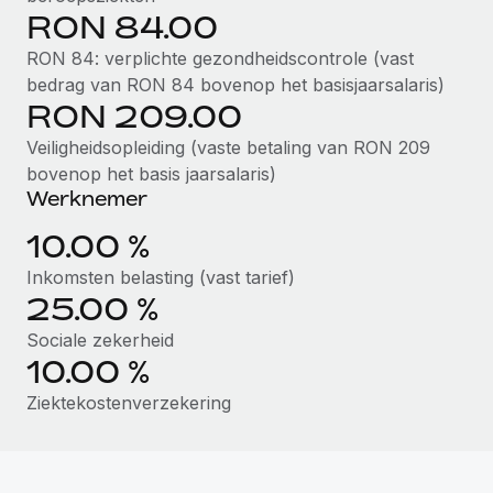
RON 84.00
up op het gebied van gezondheid en welzijn,...
Secundaire arbeidsvoorwaarden
BLOG
RON 84: verplichte gezondheidscontrole (vast
Eenvoudig secundaire arbeidsvoorwaarden
Meer informatie
bedrag van RON 84 bovenop het basisjaarsalaris)
beheren
Productupdates van Remote: Gusto- en Xero-
RON 209.00
integraties en Contractor Management Plus
Veiligheidsopleiding (vaste betaling van RON 209
Het blijft de missie van Remote om alle soorten bedrijven
bovenop het basis jaarsalaris)
te helpen bij het aannemen, beheren en...
Werknemer
Meer informatie
10.00 %
Inkomsten belasting (vast tarief)
25.00 %
Hoe Phiture 55 werknemers in 19 landen
beheert met Remote
Sociale zekerheid
10.00 %
Phiture, een toonaangevende leider in de wereldwijde
mobiele groeiadviessector, zet zich sinds 2016...
Ziektekostenverzekering
Meer informatie