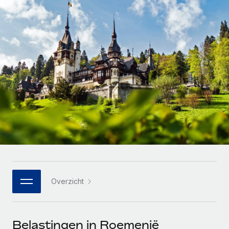
Zzp'ers internationaal onboarden en beheren
Betalingscalculator voor zzp'ers
Inloggen
Nederlands
Ontdek valuta-opties en betaalsnelheden voor
PEO
GROEIFASE
internationale zzp'ers
Ingewikkelde HR-taken eenvoudig uitbesteden
Français
Start-ups
Flexibele global HR en payroll solutions voor groeiende
LEREN MET REMOTE
Deutsch
bedrijven
INFRASTRUCTUUR
Onderzoek en gidsen
Remote Embedded
Mid-market
Español
HR naadloos in workflows integreren
Casestudy's
Teams uitbreiden met HR solutions op maat
Italiano
Platform
HR-woordenlijst
Enterprise
Ingebouwde essentiële HR-functies voor je team
Global HR voor grote bedrijven
Português (Portugal)
Checklists en templates
Verbinden
Nieuw
Bibliotheek met functiebeschrijvingen
日本語
AI-tools koppelen aan Remote met onze MCP
WERK MET ONS SAMEN
Overzicht
Strategische technologiepartners
Webinars
Integraties
한국어
Integreer global HR flexibel in je platform
Processen stroomlijnen met essentiële zakelijke tools
Evenementen
中文（简体）
Een partner worden
Belastingen in Roemenië
Newsroom