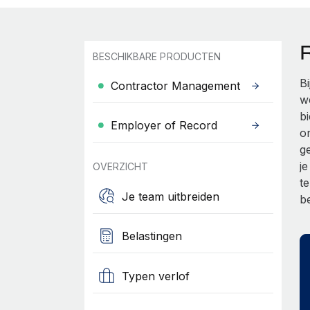
BESCHIKBARE PRODUCTEN
B
Contractor Management
w
b
Employer of Record
o
g
j
OVERZICHT
t
Je team uitbreiden
b
Belastingen
Typen verlof