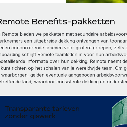
Remote Benefits-pakketten
ij Remote bieden we pakketten met secundaire arbeidsvoor
erknemers een uitgebreide dekking ontvangen van toonaa
ieden concurrerende tarieven voor grotere groepen, zelfs al
nboarding schrijft Remote teamleden in voor hun arbeidsv
edetailleerde informatie over hun dekking. Remote neemt de v
e kunt richten op het schalen van je wereldwijde team. Om 
e waarborgen, gelden eventuele aangeboden arbeidsvoorwaa
etreffende land, waardoor consistente dekking en ondersteu
Transparante tarieven
zonder giswerk