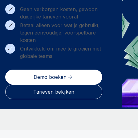
Geen verborgen kosten, gewoon
duidelijke tarieven vooraf
Betaal alleen voor wat je gebruikt,
tegen eenvoudige, voorspelbare
kosten
Ontwikkeld om mee te groeien met
globale teams
Demo boeken
Tarieven bekijken