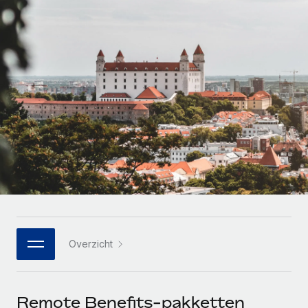
Zzp'ers internationaal onboarden en beheren
Betalingscalculator voor zzp'ers
Inloggen
Nederlands
Ontdek valuta-opties en betaalsnelheden voor
PEO
GROEIFASE
internationale zzp'ers
Ingewikkelde HR-taken eenvoudig uitbesteden
Français
Start-ups
Flexibele global HR en payroll solutions voor groeiende
LEREN MET REMOTE
Deutsch
bedrijven
INFRASTRUCTUUR
Onderzoek en gidsen
Remote Embedded
Mid-market
Español
HR naadloos in workflows integreren
Casestudy's
Teams uitbreiden met HR solutions op maat
Italiano
Platform
HR-woordenlijst
Enterprise
Ingebouwde essentiële HR-functies voor je team
Global HR voor grote bedrijven
Português (Portugal)
Checklists en templates
Verbinden
Nieuw
Bibliotheek met functiebeschrijvingen
日本語
AI-tools koppelen aan Remote met onze MCP
WERK MET ONS SAMEN
Overzicht
Strategische technologiepartners
Webinars
Integraties
한국어
Integreer global HR flexibel in je platform
Processen stroomlijnen met essentiële zakelijke tools
Evenementen
中文（简体）
Een partner worden
Remote Benefits-pakketten
Newsroom