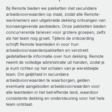
Ontdek hoe je met ons kunt samenwerken
DIENSTEN
Bij Remote bieden we pakketten met secundaire
Inzicht in salaris en talent
Vraag een expert
Remote Build
Binnenkort beschikbaar
arbeidsvoorwaarden op maat, zodat alle Remote-
Krijg hulp van global HR- en juridische experts
Integraties en advies over AI-automatiseringen
werknemers een uitgebreide dekking ontvangen van
Inzichtencentrum
toonaangevende aanbieders. Onze pakketten bieden
Achtergrondonderzoek
Support
concurrerende tarieven voor grotere groepen, zelfs
Vereenvoudig het screeningsproces van
CASESTUDY'S
als het team nog groeit. Tijdens de onboarding
kandidaten
Alle bronnen bekijken
schrijft Remote teamleden in voor hun
arbeidsvoorwaardenpakketten en verstrekt
Compliance Watchtower
gedetailleerde informatie over hun dekking. Remote
Blijf compliance-risico's voor
BLOG
neemt de volledige administratie uit handen, zodat je
Global Payroll
je kunt richten op het schalen van je wereldwijde
Apparaatbeheer
team. Om gelijkheid in secundaire
Lever en track wereldwijd IT-middelen
EOR en PEO
arbeidsvoorwaarden te waarborgen, gelden
Entiteiten oprichten
eventuele aangeboden arbeidsvoorwaarden voor
Contractor Management
Stel snel compliant entiteiten op
alle teamleden in het betreffende land, waardoor
Belastingen
consistente dekking en ondersteuning voor het hele
Mobiliteit en overplaatsing
team ontstaat.
Naar de blog
Plaats werknemers moeiteloos over