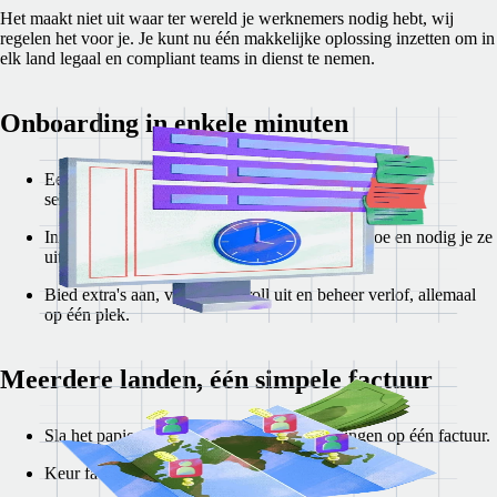
Het maakt niet uit waar ter wereld je werknemers nodig hebt, wij
regelen het voor je. Je kunt nu één makkelijke oplossing inzetten om in
elk land legaal en compliant teams in dienst te nemen.
Onboarding in enkele minuten
Eenvoudige accountconfiguratie met ons moderne
selfserviceplatform.
In een paar klikken voeg je nieuwe teamleden toe en nodig je ze
uit voor Remote.
Bied extra's aan, voer de payroll uit en beheer verlof, allemaal
op één plek.
Meerdere landen, één simpele factuur
Sla het papierwerk over en check alle betalingen op één factuur.
Keur facturen goed of weiger ze met één klik.