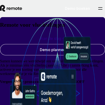
Demo boeken
Remote voor vluchtelingen
Aan de slag
Demo plannen
Samen kunnen we wereldwijd een verschil maken voor vluchtelingen.
Als je minimaal één vluchteling aanneemt die in aanmerking komt,
activeer je een korting van 15% op EOR-services voor alle
werknemers die je via Remote hebt aangenomen.
Vergeet niet de promocode te gebruiken: RFR15OFF