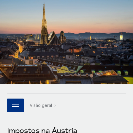
Parceiros tecnológicos estratégicos
Français
Integre os RH globais na sua plataforma de forma
SERVICES
flexível
Deutsch
Perguntar a um especialista
Obtenha apoio especializado em RH e
Español
CASE STUDIES
conformidade globais
Italiano
Português (Portugal)
日本語
한국어
Visão geral
中文（简体）
Impostos na Áustria