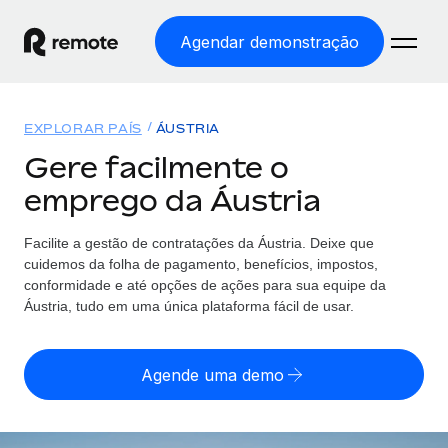
Agendar demonstração
Início
EXPLORAR PAÍS
ÁUSTRIA
Produtos
Gere facilmente o
emprego da Áustria
Soluções
EMPREGO GLOBAL
Processamento Salarial
Facilite a gestão de contratações da Áustria. Deixe que
Preçário
COBERTURA GLOBAL
Processamento salarial fácil e em conformidade
cuidemos da folha de pagamento, benefícios, impostos,
Explorador de países
conformidade e até opções de ações para sua equipe da
Employer of Record
Áustria, tudo em uma única plataforma fácil de usar.
Encontra apoio para emprego global por país
Expanda globalmente sem custos de constituição de
Português (Portugal)
Comparar a Remote
entidades
Agende uma demo
Veja como nos comparamos com os outros
English
Contractor Management
Integra e gere trabalhadores independentes
Início de sessão
Nederlands
TORNE-SE NOSSO PARCEIRO
globalmente