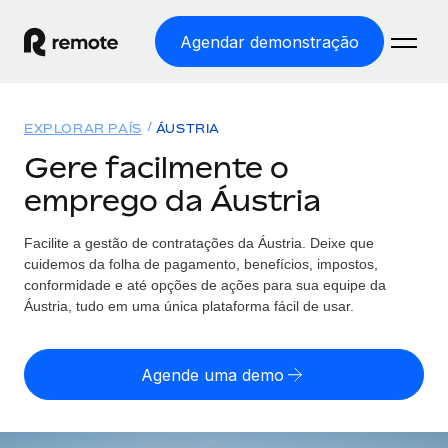
Agendar demonstração
Início
EXPLORAR PAÍS
ÁUSTRIA
Produtos
Gere facilmente o
emprego da Áustria
Soluções
EMPREGO GLOBAL
Processamento Salarial
Facilite a gestão de contratações da Áustria. Deixe que
Preçário
COBERTURA GLOBAL
Processamento salarial fácil e em conformidade
cuidemos da folha de pagamento, benefícios, impostos,
Explorador de países
conformidade e até opções de ações para sua equipe da
Employer of Record
Áustria, tudo em uma única plataforma fácil de usar.
Encontra apoio para emprego global por país
Expanda globalmente sem custos de constituição de
Português (Portugal)
Comparar a Remote
entidades
Agende uma demo
Veja como nos comparamos com os outros
English
Contractor Management
Integra e gere trabalhadores independentes
Início de sessão
Nederlands
TORNE-SE NOSSO PARCEIRO
globalmente