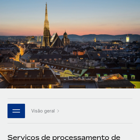
Parceiros tecnológicos estratégicos
Français
Integre os RH globais na sua plataforma de forma
SERVICES
flexível
Deutsch
Perguntar a um especialista
Obtenha apoio especializado em RH e
Español
CASE STUDIES
conformidade globais
Italiano
Português (Portugal)
日本語
한국어
Visão geral
中文（简体）
Serviços de processamento de