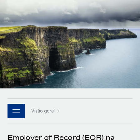
Parceiros tecnológicos estratégicos
Français
Integre os RH globais na sua plataforma de forma
SERVICES
flexível
Deutsch
Perguntar a um especialista
Obtenha apoio especializado em RH e
Español
CASE STUDIES
conformidade globais
Italiano
Português (Portugal)
日本語
한국어
Visão geral
中文（简体）
Employer of Record (EOR) na