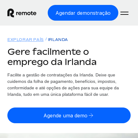
Agendar demonstração
Início
EXPLORAR PAÍS
IRLANDA
Produtos
Gere facilmente o
emprego da Irlanda
Soluções
EMPREGO GLOBAL
Processamento Salarial
Facilite a gestão de contratações da Irlanda. Deixe que
Preçário
COBERTURA GLOBAL
Processamento salarial fácil e em conformidade
cuidemos da folha de pagamento, benefícios, impostos,
Explorador de países
conformidade e até opções de ações para sua equipe da
Employer of Record
Irlanda, tudo em uma única plataforma fácil de usar.
Encontra apoio para emprego global por país
Expanda globalmente sem custos de constituição de
Português (Portugal)
Comparar a Remote
entidades
Agende uma demo
Veja como nos comparamos com os outros
English
Contractor Management
Integra e gere trabalhadores independentes
Início de sessão
Nederlands
TORNE-SE NOSSO PARCEIRO
globalmente