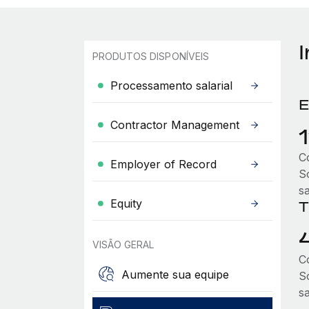
PRODUTOS DISPONÍVEIS
Processamento salarial
E
Contractor Management
C
Employer of Record
S
sa
Equity
T
VISÃO GERAL
C
Aumente sua equipe
S
sa