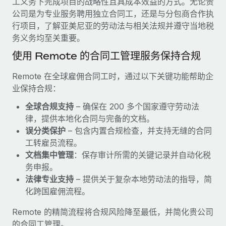
工义务下完成项目的战略性且具成本效益的方式。无论贵
服务
薪金与人才洞察
Remote Build
即将推出
公司是为专业服务聘用独立合同工，还是与分包商合作执
咨询专家
集成与人工智能自动化咨询
行项目，了解亚美尼亚的劳动法与相关法规并遵守当地税
洞察中心
获得全球人力资源与合规方面的专家帮助
务义务均至关重要。
获得支持
使用 Remote 的合同工管理服务保持合规
背景调查
案例研究
简化候选人筛选流程
查看全部资源
Remote 在全球雇佣合同工时，通过以下关键功能帮助企
Cultivating a Thriving Remote-First Culture in
业保持合规：
Partnership with Remote
合规守望台
防范合规风险
博客
全球合规支持
– 确保在 200 多个国家遵守劳动法
At a glance Discover the evolution of TheyDo, a pioneering
律，提供本地化合同与完备的文档。
journey management platform that has...
设备管理
Why owned entities are key to maintaining
误分类保护
– 包含内置合规检查，并支持无缝的合同
EOR compliance
在全球范围内配置和跟踪 IT 设备
了解更多
工转雇员流程。
文档集中管理
：保存审计所需的关键记录并自动化税
As the global workforce continues to expand in response
实体设立
务申报。
to the demands of today’s labor market, the...
快速建立合规实体
Reverse Tech's strategic partnership with
法律专业支持
– 提供关于复杂本地劳动法的指导，简
Remote for contractor management and
了解更多
化跨国雇佣流程。
人员调配与搬迁
payroll
轻松搬迁员工
Reverse Tech at a glance Health and wellness startup,
Remote 的精简流程将合规风险降至最低，并简化贵公司
What a Workday global payroll implementation
Reverse Tech, partnered with Remote to manage...
的合同工管理。