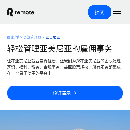
提交
首页
国家/地区资源管理器
亚美尼亚
产品
轻松管理亚美尼亚的雇佣事务
解决方案
全球招聘
让在亚美尼亚就业变得轻松。让我们为您在亚美尼亚的团队处理
薪资、福利、税务、合规事务，甚至股票期权，所有服务都集成
全球薪资管理
资源
在一个易于使用的平台上。
覆盖全球
轻松运行合规薪资
国家/地区资源管理器
定价
工具与计算器
第三方雇佣托管服务
按国家/地区查找全球雇佣支持
预订演示
零实体成本实现全球扩张
误分类风险计算工具
美国各州浏览器
按国家/地区检查员工误分类风险
第三方合同工托管服务
简化美国各州的招聘
中文（简体）
全球合规聘用合同工
员工成本计算器
Remote 无惧对比
计算任何国家的员工总成本
合同工管理
English
了解我们的竞争优势