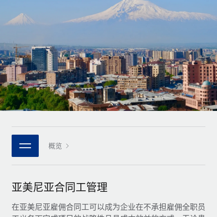
全球合同工入职与管理
合同工薪酬结算计算器
登录
Nederlands
探索全球合同工的结算货币选项与结算速度
PEO
成长阶段
外包复杂雇佣任务
Français
初创企业
通过 REMOTE 学习
为成长型企业量身打造的全球敏捷型人力资源与薪资解决方案
Deutsch
研究与指引
基础设施
中型市场
Remote Embedded
案例研究
通过定制化人力资源解决方案扩展团队
Español
将人力资源无缝融入工作流程
人力资源术语表
企业
Italiano
平台
面向大型企业的全球化人力资源服务
核对表和模板
团队的内置核心人力资源功能
Português (Portugal)
职位描述库
连接
概览
新的
与我们携手合作
日本語
使用我们的 MCP 将任何人工智能工具与 Remote 平台相连
战略技术合作伙伴
网络研讨会
集成
灵活地将全球人力资源嵌入您的平台
한국어
亚美尼亚合同工管理
活动
借助核心业务工具简化流程
成为合作伙伴
中文（简体）
新闻室
在亚美尼亚雇佣合同工可以成为企业在不承担雇佣全职员
与我们共探合作机遇