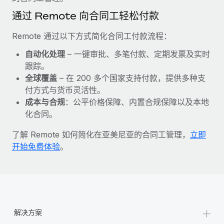
福利
actually looks like
通过 Remote 向合同工轻松付款
轻松管理员工福利
了解更多
Most teams hear "payroll implementation" and picture a
six-month project with a dedicated team....
Remote 通过以下方式简化合同工付款流程：
了解更多
自动化处理
– 一键审批、多笔付款、定期发票及实时
跟踪。
全球覆盖
– 在 200 多个国家支持付款，提供多种支
付方式与货币灵活性。
成本与合规
：公平价格保障、内置合规保障以及本地
化合同。
了解 Remote 如何简化在亚美尼亚的合同工管理，
立即
开始免费体验
。
+
解决方案