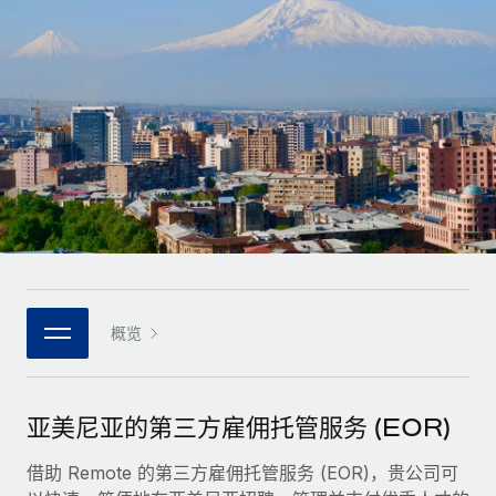
全球合同工入职与管理
合同工薪酬结算计算器
登录
Nederlands
探索全球合同工的结算货币选项与结算速度
PEO
成长阶段
外包复杂雇佣任务
Français
初创企业
通过 REMOTE 学习
为成长型企业量身打造的全球敏捷型人力资源与薪资解决方案
Deutsch
研究与指引
基础设施
中型市场
Remote Embedded
案例研究
通过定制化人力资源解决方案扩展团队
Español
将人力资源无缝融入工作流程
人力资源术语表
企业
Italiano
平台
面向大型企业的全球化人力资源服务
核对表和模板
团队的内置核心人力资源功能
Português (Portugal)
职位描述库
连接
概览
新的
与我们携手合作
日本語
使用我们的 MCP 将任何人工智能工具与 Remote 平台相连
战略技术合作伙伴
网络研讨会
集成
灵活地将全球人力资源嵌入您的平台
한국어
亚美尼亚的第三方雇佣托管服务 (EOR)
活动
借助核心业务工具简化流程
成为合作伙伴
中文（简体）
新闻室
借助 Remote 的第三方雇佣托管服务 (EOR)，贵公司可
与我们共探合作机遇