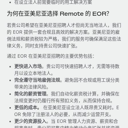
福利
在设立法人前需要临时的用工解决方案
actually looks like
轻松管理员工福利
为何在亚美尼亚选择 Remote 的 EOR？
Most teams hear "payroll implementation" and picture a
six-month project with a dedicated team....
若贵公司希望在亚美尼亚招聘人才但尚无当地法人，我们
了解更多
的 EOR 提供一套合规且高效的解决方案。亚美尼亚的雇
佣法规和薪资税较为严格，我们的服务可确保满足这些法
律义务，同时支持贵公司快速扩张。
通过 EOR 在亚美尼亚招聘的主要优势包括：
更快进入市场
。贵公司可快速招聘人才，无需等待数
月以设立本地法人。
完全遵守当地雇佣法规
。避免因不合规或用工误分类
带来的法律风险。
简化的薪资管理
。我们自动化薪资税计算，并确保在
法规变更时仍履行所有预扣义务，从而保持合规。
更低的成本。
在亚美尼亚设立法人既昂贵又耗时。E
OR 免除了注册法人的必要，从而减少运营开支。
更少的资源投入
。当 EOR 管理人力资源、薪资和合
规事务时，贵公司可集中精力推动业务扩张并将资源