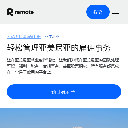
提交
首页
国家/地区资源管理器
亚美尼亚
产品
轻松管理亚美尼亚的雇佣事务
解决方案
全球招聘
让在亚美尼亚就业变得轻松。让我们为您在亚美尼亚的团队处理
薪资、福利、税务、合规事务，甚至股票期权，所有服务都集成
全球薪资管理
资源
在一个易于使用的平台上。
覆盖全球
轻松运行合规薪资
国家/地区资源管理器
定价
工具与计算器
第三方雇佣托管服务
按国家/地区查找全球雇佣支持
预订演示
零实体成本实现全球扩张
误分类风险计算工具
美国各州浏览器
按国家/地区检查员工误分类风险
第三方合同工托管服务
简化美国各州的招聘
中文（简体）
全球合规聘用合同工
员工成本计算器
Remote 无惧对比
计算任何国家的员工总成本
合同工管理
English
了解我们的竞争优势