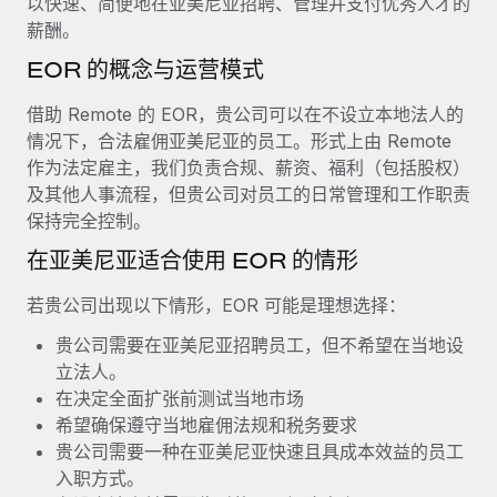
以快速、简便地在亚美尼亚招聘、管理并支付优秀人才的
服务
薪金与人才洞察
Remote Build
即将推出
薪酬。
咨询专家
集成与人工智能自动化咨询
洞察中心
EOR 的概念与运营模式
获得全球人力资源与合规方面的专家帮助
获得支持
借助 Remote 的 EOR，贵公司可以在不设立本地法人的
背景调查
案例研究
情况下，合法雇佣亚美尼亚的员工。形式上由 Remote
简化候选人筛选流程
查看全部资源
作为法定雇主，我们负责合规、薪资、福利（包括股权）
及其他人事流程，但贵公司对员工的日常管理和工作职责
合规守望台
保持完全控制。
防范合规风险
博客
在亚美尼亚适合使用 EOR 的情形
设备管理
Why owned entities are key to maintaining
EOR compliance
在全球范围内配置和跟踪 IT 设备
若贵公司出现以下情形，EOR 可能是理想选择：
As the global workforce continues to expand in response
贵公司需要在亚美尼亚招聘员工，但不希望在当地设
实体设立
to the demands of today’s labor market, the...
立法人。
快速建立合规实体
在决定全面扩张前测试当地市场
了解更多
希望确保遵守当地雇佣法规和税务要求
人员调配与搬迁
贵公司需要一种在亚美尼亚快速且具成本效益的员工
轻松搬迁员工
入职方式。
What a Workday global payroll implementation